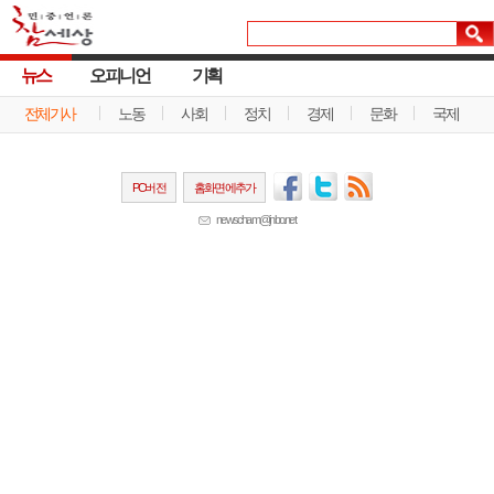
뉴스
오피니언
기획
전체기사
노동
사회
정치
경제
문화
국제
PC버전
홈화면에추가
newscham@jinbo.net