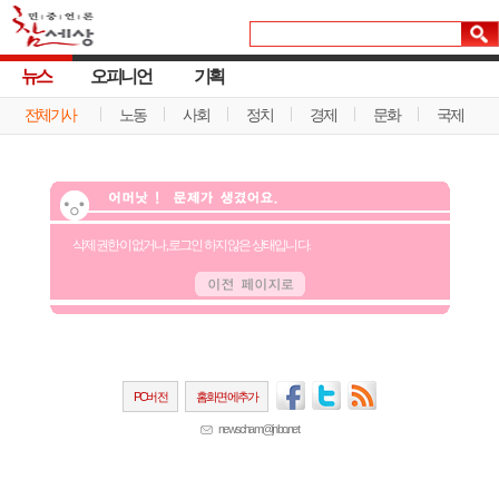
뉴스
오피니언
기획
전체기사
노동
사회
정치
경제
문화
국제
삭제 권한이 없거나, 로그인 하지 않은 상태입니다.
PC버전
홈화면에추가
newscham@jinbo.net