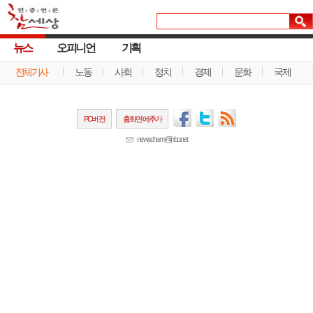
뉴스
오피니언
기획
전체기사
노동
사회
정치
경제
문화
국제
PC버전
홈화면에추가
newscham@jinbo.net