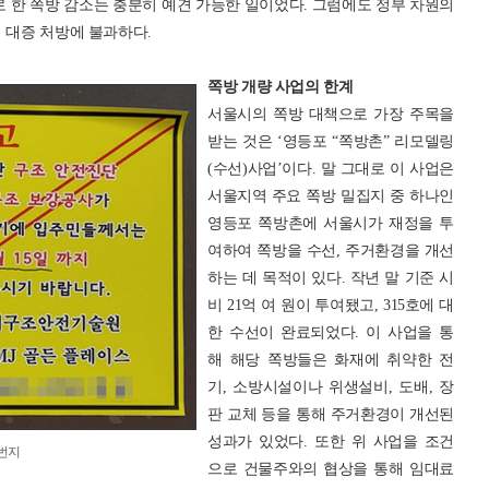
로 한 쪽방 감소는 충분히 예견 가능한 일이었다. 그럼에도 정부 차원의
 대증 처방에 불과하다.
쪽방 개량 사업의 한계
서울시의 쪽방 대책으로 가장 주목을
받는 것은 ‘영등포 “쪽방촌” 리모델링
(수선)사업’이다. 말 그대로 이 사업은
서울지역 주요 쪽방 밀집지 중 하나인
영등포 쪽방촌에 서울시가 재정을 투
여하여 쪽방을 수선, 주거환경을 개선
하는 데 목적이 있다. 작년 말 기준 시
비 21억 여 원이 투여됐고, 315호에 대
한 수선이 완료되었다. 이 사업을 통
해 해당 쪽방들은 화재에 취약한 전
기, 소방시설이나 위생설비, 도배, 장
판 교체 등을 통해 주거환경이 개선된
성과가 있었다. 또한 위 사업을 조건
0번지
으로 건물주와의 협상을 통해 임대료