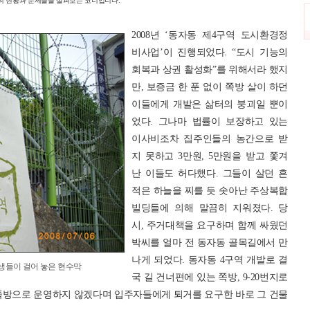
들의 현황과 문제들을 살펴보는 코너입니다.
2008년 ‘동자동 제4구역 도시환경정
비사업’이 진행되었다. “도시 기능의
회복과 상권 활성화”를 위해서라 했지
만, 보증금 한 푼 없이 쪽방 살이 하던
이들에게 개발은 삶터의 붕괴일 뿐이
었다. 그나마 법률이 보장하고 있는
이사비조차 집주인들의 농간으로 받
지 못하고 3만원, 5만원을 받고 쫓겨
난 이들도 허다했다. 그들이 살던 흔
적은 하늘을 찌를 듯 솟아난 주상복합
빌딩들에 의해 말끔히 지워졌다. 당
시, 주거대책을 요구하며 함께 싸웠던
박씨를 얼마 전 동자동 골목길에서 만
나게 되었다. 동자동 4구역 개발로 결
생들이 걸어 놓은 현수막
국 길 건너편에 있는 쪽방, 9-20번지로
상 쪽방으로 운영하지 않겠다며 입주자들에게 퇴거를 요구한 바로 그 건물