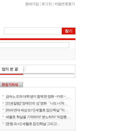
참새가입
|
로그인
|
비밀번호찾기
금속노조와 대학생이 함께한 영화 <카트> 상영회
[인권칼럼] '장애인의 성' 영화「나도 너처럼」에서 배운다
[좌파연대 세상보기] 세월호 집단학살 "지금 뭐하세요?" - 류재운 그림
세월호 학살을 기억하자! 분노하자! 직접행동으로 세상을 바꾸자!
[운동과 시] 세월호 집단학살 그리고 ..