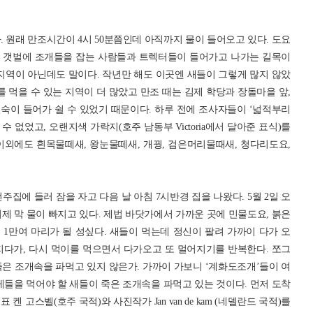
다. 원래 만조시간이 4시 50분쯤인데 아직까지 물이 들어오고 있다. 도요
. 갯벌에 조개들을 잡는 사람들과 트렉터들이 들어가고 나가는 길목이
지역이 아닌데도 말이다. 작년만 해도 이곳엔 새들이 그렇게 많지 않았
를 먹을 수 있는 지역이 더 많았고 만조 때는 김제 학당과 장돌마을 앞,
숙이 들어가 쉴 수 있었기 때문이다. 하루 전에 조사자들이 ‘넓적부리
수 없었고, 오랜지색 가락지(호주 남동부 Victoria에서 달아준 표식)를
이외에도 흰목물떼새, 왕눈물떼새, 개꿩, 검은머리물때새, 청다리도요,
전주집에 들러 잠을 자고 다음 날 아침 7시반경 집을 나왔다. 5월 2일 오
이제 막 물이 빠지고 있다. 제법 바닷가에서 가까운 곳에 민물도요, 붉은
1만여 마리가 될 성싶다. 새들이 먹는데 정신이 팔려 가까이 다가 오
지다가, 다시 먹이를 먹으면서 다가오고 또 멀어지기를 반복한다. 쪼그
은 조개속을 파먹고 있지 않은가. 가까이 가보니 ‘계화도조개’들이 여
게들을 먹어야 할 새들이 죽은 조개속을 파먹고 있는 것이다. 먼저 도착
켄 고스벨(호주 국적)와 사진작가 Jan van de kam (네델란드 국적)를