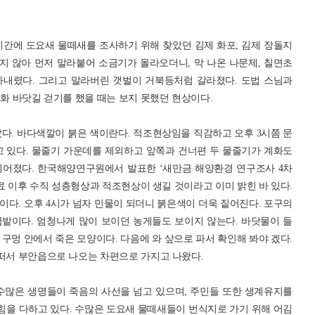
조시간에 도요새 물떼새를 조사하기 위해 찾았던 김제 화포, 김제 장돌지
 않아 먼저 말라붙어 소금기가 올라오더니, 막 나온 나문제, 칠면초
아내렸다. 그리고 말라버린 갯벌이 거북등처럼 갈라졌다. 도법 스님과
평화 바닷길 걷기를 했을 때는 보지 못했던 현상이다.
았다. 바다색깔이 붉은 색이란다. 적조현상임을 직감하고 오후 3시쯤 문
고 있다. 물줄기 가운데를 제외하고 앞쪽과 건너편 두 물줄기가 계화도
이어졌다. 한국해양연구원에서 발표한 ‘새만금 해양환경 연구조사 4차
완료 이후 수직 성층형상과 적조현상이 생길 것이라고 이미 밝힌 바 있다.
다. 오후 4시가 넘자 민물이 되더니 붉은색이 더욱 짙어진다. 포구의
밭이다. 엄청나게 많이 보이던 농게들도 보이지 않는다. 바닷물이 들
구멍 안에서 죽은 모양이다. 다음에 와 샆으로 파서 확인해 봐야 겠다.
 떠서 부안읍으로 나오는 차편으로 가지고 나왔다.
수많은 생명들이 죽음의 사선을 넘고 있으며, 주민들 또한 생계유지를
을 다하고 있다. 수많은 도요새 물떼새들이 번식지로 가기 위해 어김