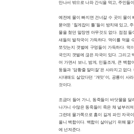
만나서 밖으로 나와 간식을 먹고, 주민들이
예전에 물이 빠지면 건너갈 수 곳이 물이 
묻어둔 ‘칠게잡이 틀’들이 방치돼 있고, 
물을 쳤던 말장엔 아무것도 없다. 점점 들
새들의 발작국이 가득하다. 먹이를 먹을 수
쪼앗는지 갯벌에 구멍들이 가득하다. 먹이
국인지 갯벌에 귾은 자국이 있다. 그리고 
어 가면서 보니, 밤게, 민들조개, 큰 백합
둥들과 ‘담황줄 말미잘’은 사라지고 없다.
시대때도 살았다던 ‘개맛’이, 공룡이 사
것이다.
조금더 들어 가니, 동죽들이 바닷물을 달라
나가니 수많은 동죽들이 죽은 채 널부러져 
그런데 물가쪽으로 홈이 길게 파인 자국이 
올니 백합이다. 백합이 살아남기 위해 물가
에 넌져준다.