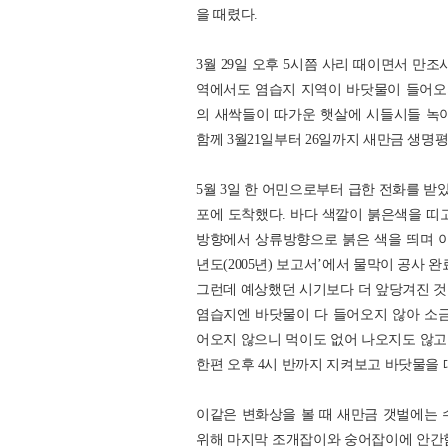
을 때렸다.
3월 29일 오후 5시쯤 사리 때이면서 만
역에서도 염습지 지역이 바닷물이 들어오지
의 새싹들이 따가운 햇살에 시들시들 녹
함께 3월21일부터 26일까지 새만금 생명
5월 3일 한 어민으로부터 급한 전화를 받
포에 도착했다. 바다 색깔이 붉은색을 띠
방향에서 상류방향으로 붉은 색을 띄며 
년도(2005년) 보고서’에서 물막이 공사 
그런데 예상했던 시기보다 더 앞당겨진 것이
염습지엔 바닷물이 다 들어오지 않아 소금
어오지 않으니 먹이도 없어 나오지도 않고 
한편 오후 4시 반까지 지켜보고 바닷물을
이같은 변화상을 볼 때 새만금 갯벌에는 
위해 마지막 조개잡이와 숭어잡이에 안간힘