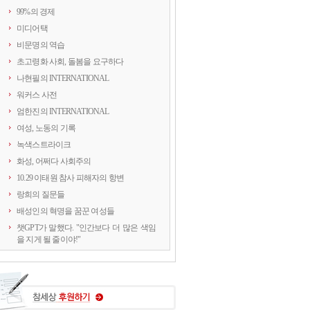
99%의 경제
미디어택
비문명의 역습
초고령화 사회, 돌봄을 요구하다
나현필의 INTERNATIONAL
워커스 사전
엄한진의 INTERNATIONAL
여성, 노동의 기록
녹색스트라이크
화성, 어쩌다 사회주의
10.29 이태원 참사 피해자의 항변
랑희의 질문들
배성인의 혁명을 꿈꾼 여성들
챗GPT가 말했다. "인간보다 더 많은 색임
을 지게 될 줄이야!"
연정의 르포
약속의 8회, 위기를 돌려세우는 녹색 스트
라이크
양지로 떠오른 국정원, 이적異的 행위의