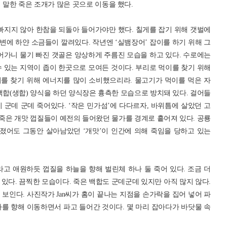
 말한 죽은 조개가 많은 곳으로 이동을 했다.
빠지지 않아 한참을 되돌아 들어가야만 했다. 칠게를 잡기 위해 갯벌에
주변에 하얀 소금들이 깔려있다. 작년엔 ‘실뱀장어’ 잡이를 하기 위해 그
어가니 물기 빠진 갯골은 앙상하게 주름진 모습을 하고 있다. 수로에는
 있는 지역이 좁이 한곳으로 모여든 것이다. 부리로 먹이를 찾기 위해
를 찾기 위해 에너지를 많이 소비했으리라. 물고기가 먹이를 먹은 자
백합(생합) 양식을 하던 양식장은 흉측한 모습으로 방치돼 있다. 걸어들
이 군데 군데 죽어있다. ‘작은 민가섬’에 다다르자, 바위틈에 살았던 고
 죽은 개맛 껍질들이 예전의 들어왔던 물가를 경계로 흩어져 있다. 공룡
라졌어도 그동안 살아남았던 ‘개맛’이 인간에 의해 죽임을 당하고 있는
고 애원하듯 껍질을 하늘을 향해 벌린체 하나 둘 죽어 있다. 조금 더
있다. 끔찍한 모습이다. 죽은 백합도 군데군데 있지만 아직 많지 않다.
보인다. 사진작가 Jan씨가 홈이 끝나는 지점을 손가락을 집어 넣어 파
를 향해 이동하면서 파고 들어간 것이다. 몇 마리 잡아다가 바닷물 속