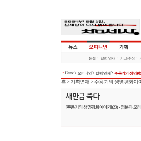
논설
칼럼/연재
기고/주장
Home
오피니언
칼럼/연재
주용기의 생명
홈
>
기획연재
>
주용기의 생명평화이
새만금 죽다
[주용기의 생명평화이야기](23) - 염분과 모