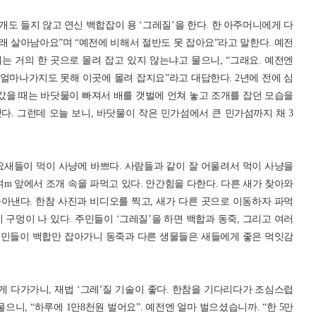
개도 들지 않고 연신 백합잡이 용 ‘그레질’을 한다. 한 아주머니에게 다
오래 살아남아요”며 “예전에 비해서 절반도 못 잡아요”라고 말한다. 예전
 거의 한 곳으로 몰려 잡고 있지 않는냐고 물으니, “그래요. 예전엔
 얼마나가지도 못해 이곳에 몰려 잡지요”라고 대답한다. 2년에 전에 심
갔을 때는 바닷물이 빠져서 배를 갯벌에 언쳐 놓고 조개를 잡던 모습을
. 그런데 오늘 보니, 바닷물이 작은 민가섬에서 큰 민가섬까지 채 3
새들이 먹이 사냥에 바쁘다. 사람들과 같이 잘 어울려서 먹이 사냥을
여m 앞에서 조개 속을 파먹고 있다. 안간힘을 다한다. 다른 새가 찾아와
아낸다. 한참 사진과 비디오를 찍고, 새가 다른 곳으로 이동하자 파먹
 구멍이 나 있다. 주민들이 ‘그레질’을 하면 백합과 동죽, 그리고 여러
주민들이 백합만 잡아가니 동죽과 다른 생물들은 새들에게 좋은 먹잇감
 다가가니, 재법 ‘그레’질 기술이 좋다. 한참을 기다리다가 조심스럽
으니, “하루에 1만8천원 벌어요”. 예전엔 얼마 벌으셨습니까. “한 5만