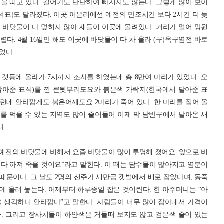
을 띠고 있다. 걸어가도 단단하여 빠지지도 않는다. 그렇게 많이 보이
석표)도 달라졌다. 이곳 어은리에선 예전의 만조시간 보다 2시간 더 늦
 바닷물이 다 덮히지 않아 새들이 이곳에 몰려있다. 거리가 멀어 망원
다. 4월 16일만 해도 이곳에 바닷물이 다 차 올라 (구)옥구염전 바로
었다.
 갯등에 올라가 7시까지 조사를 하였는데 총 8만여 마리가 있었다. 오
에서 달아준 표식)를 낀 큰뒷부리도요와 붉은색 가락지(한국에서 달아준 표
그런데 안타깝게도 붉은어깨도요 2마리가 죽어 있다. 한 마리를 집어 올
를 먹을 수 있는 지역도 많이 줄어들어 이제 막 남반구에서 날아온 새
다.
 예전의 바닷물에 비해서 요즘 바닷물이 많이 투명해 졌어요. 앞으로 비
 다 까져 죽을 것이요”라고 말한다. 이 때는 담수물이 많아지고 염분이
문이다. 그 날도 2명의 선주가 새만금 갯벌에서 배로 잡았다며, 동죽
에 올려 놓는다. 어제부터 하루종일 잡은 것이란다. 한 아주머니는 “아
을 생각하니 안타깝다”고 말한다. 사람들이 너무 많이 잡아내서 가격이
. 그리고 장사치들이 하얀색은 거들떠 보지도 않고 검은색 줄이 있는