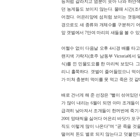
등처럼 갈라지고 염분이 솟아 나와 하얀색
던 농게들도 보이지 않는다. 물때 시간(조
어졌다. 어은리앞에 섬처럼 보이는 갯등에
경으로도 새 종류와 개체수를 구분하기 어렵
앞 갯벌에서 7만여 마리의 새들을 볼 수 있
어쩔수 없이 다음날 오후 4시경 배를 타고
랜지색 가락지(호주 남동부 Victoria
식)를 낀 민물도요를 한 마리씩 보았다. 
리니 홀쭉하다. 갯벌이 줄어들었으니 먹이
가 미쳐 충분히 먹이를 못 먹고 죽은 것 같
배로 건너게 해 준 선장은 “뻘이 섞여있던
가 많이 내리는 6월이 되면 아마 조개들이
급격히 낮아져서 조개들이 한꺼번에 죽기 때
20여 망태씩을 싫어다 어은리 바닷가 포구
직도 이렇게 많이 나온다”며 “곧 죽을 것
떨어져 돈도 별로 되지 않는다고 덧붙인다