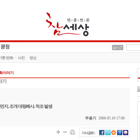
카툰/판화
사진
영상
평화이야기
야기
래먼지, 조개 대량폐사, 적조 발생
주용기
2006.05.10 17:00
기사공유 |