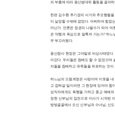
의 부름에 따라 용산범대위 활동을 결의하
한편 김수환 추기경의 서거와 추모행렬을
이 실망할 수밖에 없었다. 어찌하여 힘없
아닌가. 언론은 정권의 나팔수가 되어 여
은 악행과 욕심으로 얼룩져 가는가? 하느
무 부끄러웠다.
용산참사 현장은 그야말로 비상사태였다.
아갔다. 우리들은 참배도 할 수 없었으며 
자들을 참배하고 유족들을 위로하는 것이 
하느님의 으뜸계명은 사랑이며 이웃을 내 
고 잡혀갈 일이라면 그 현장에 있어야 함
성직자에게도 폭행을 가하고 종교 예배와 미
정현 신부님의 집전으로 미사가 시작된 이
방방골골에서 오신 신부님과 수녀님, 신도