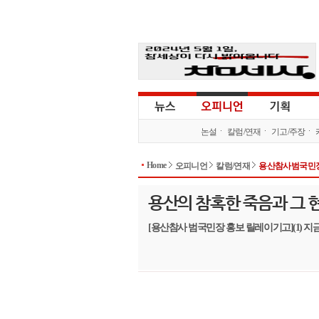
논설
칼럼/연재
기고/주장
Home
오피니언
칼럼/연재
용산참사범국민장
용산의 참혹한 죽음과 그 
[용산참사 범국민장 홍보 릴레이기고](1) 