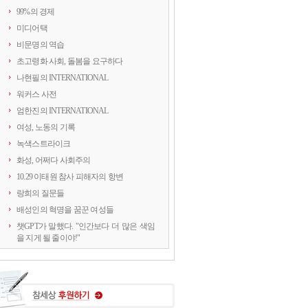
99%의 경제
미디어택
비문명의 역습
초고령화 사회, 돌봄을 요구하다
나현필의 INTERNATIONAL
워커스 사전
엄한진의 INTERNATIONAL
여성, 노동의 기록
녹색스트라이크
화성, 어쩌다 사회주의
10.29 이태원 참사 피해자의 항변
랑희의 질문들
배성인의 혁명을 꿈꾼 여성들
챗GPT가 말했다. "인간보다 더 많은 색임
을 지게 될 줄이야!"
연정의 르포
약속의 8회, 위기를 돌려세우는 녹색 스트
라이크
양지로 떠오른 국정원, 이적異的 행위의