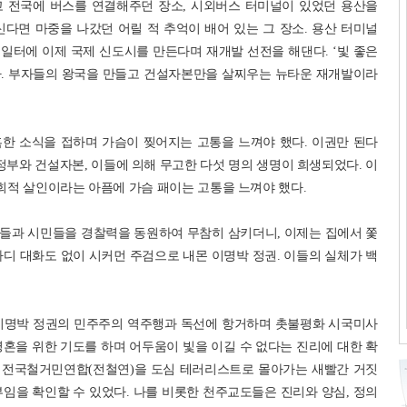
고 전국에 버스를 연결해주던 장소, 시외버스 터미널이 있었던 용산을
다면 마중을 나갔던 어릴 적 추억이 배어 있는 그 장소. 용산 터미널
일터에 이제 국제 신도시를 만든다며 재개발 선전을 해댄다. ‘빛 좋은
다. 부자들의 왕국을 만들고 건설자본만을 살찌우는 뉴타운 재개발이라
한 소식을 접하며 가슴이 찢어지는 고통을 느껴야 했다. 이권만 된다
정부와 건설자본, 이들에 의해 무고한 다섯 명의 생명이 희생되었다. 이
적 살인이라는 아픔에 가슴 패이는 고통을 느껴야 했다.
들과 시민들을 경찰력을 동원하여 무참히 삼키더니, 이제는 집에서 쫓
디 대화도 없이 시커먼 주검으로 내몬 이명박 정권. 이들의 실체가 백
 이명박 정권의 민주주의 역주행과 독선에 항거하며 촛불평화 시국미사
혼을 위한 기도를 하며 어두움이 빛을 이길 수 없다는 진리에 대한 확
 전국철거민연합(전철연)을 도심 테러리스트로 몰아가는 새빨간 거짓
임을 확인할 수 있었다. 나를 비롯한 천주교도들은 진리와 양심, 정의