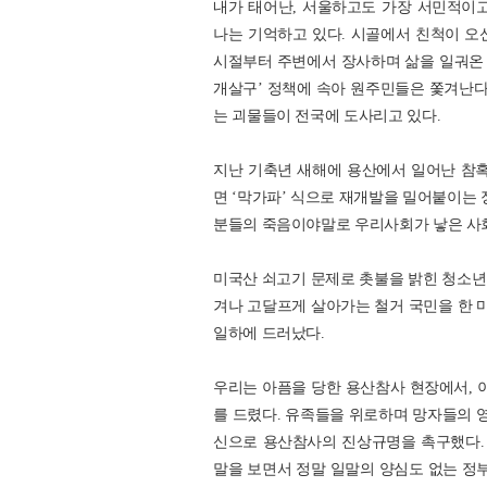
내가 태어난, 서울하고도 가장 서민적이
나는 기억하고 있다. 시골에서 친척이 오신
시절부터 주변에서 장사하며 삶을 일궈온 
개살구’ 정책에 속아 원주민들은 쫓겨난
는 괴물들이 전국에 도사리고 있다.
지난 기축년 새해에 용산에서 일어난 참혹
면 ‘막가파’ 식으로 재개발을 밀어붙이는 
분들의 죽음이야말로 우리사회가 낳은 사회
미국산 쇠고기 문제로 촛불을 밝힌 청소년
겨나 고달프게 살아가는 철거 국민을 한 마
일하에 드러났다.
우리는 아픔을 당한 용산참사 현장에서,
를 드렸다. 유족들을 위로하며 망자들의 영
신으로 용산참사의 진상규명을 촉구했다.
말을 보면서 정말 일말의 양심도 없는 정부