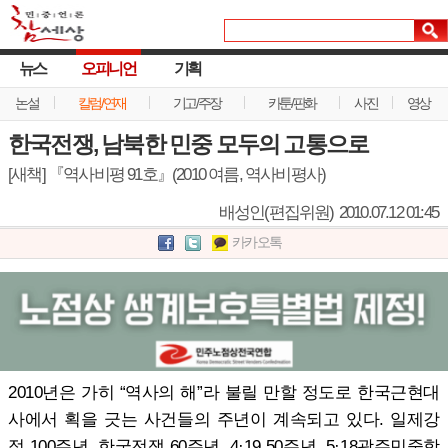
뉴스
오피니언
기획
논설
칼럼/연재
기고/주장
카툰/판화
사진
영상
한국전쟁, 남북한 민중 모두의 고통으로
[새책] 『역사비평 91호』(2010 여름, 역사비평사)
배성인(편집위원)
2010.07.12 01:45
카카오톡
2010년은 가히 “역사의 해”라 불릴 만할 정도로 한국근현대
사에서 획을 긋는 사건들의 주년이 계속되고 있다. 일제강
점 100주년, 한국전쟁 60주년, 4·19 50주년, 5·18광주민중항