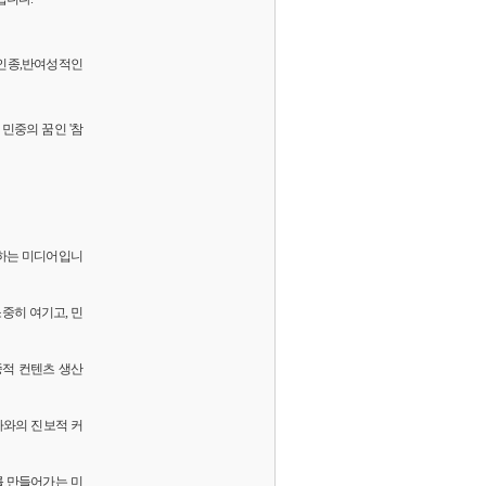
 반인종,반여성적인
민중의 꿈인 '참
화하는 미디어입니
소중히 여기고, 민
중적 컨텐츠 생산
독자와의 진보적 커
를 만들어가는 미