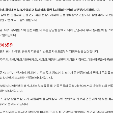
세상, 참새네트워크가 열리고 참세상을 향한 참새들의 반란의 날갯짓이 시작됩니다.
'의 '참새'는 편집국의 간섭 없이 직접 '현장기자석'에 글을 등록할 수 있습니다. 상업적이거나
면 어떤 제약도 받지 않습니다.
워크에서 무리를 지어 전선 위를 나르는 당당한 참새가 되어 만납시다. 부디 참새들의 힘으로 
짝 열어갑시다.
참세상]은
 회원의 회비와 후원, 공공의 지원을 기반으로 자본으로부터 재정독립을 실현합니다.
민주주의, 인권, 평화, 대안세계화, 사회화, 평등의 보편적 가치를 지향하고, 대안 담론을 여론
노동자, 농민, 빈민, 여성, 장애인, 이주노동자, 청소년, 성소수자 등 민중의 삶과 투쟁과 문화를 
로 깊이있게 보도하는 민중의 미디어입니다.
 진보적 미디어컨텐츠생산자네트워크를 통해, 민중운동의 공적 자산으로서의 운영원리와 민
하는 미디어입니다.
뉴스, 영상, 칼럼주장, 디카, 피플파워 등 참세상의 고유 컨텐츠와 진보적 언론 매체 및 회원 
루어가는 미디어입니다.
 지금까지와는 다른 세상, 참세상을 바라는 모든 사회 구성원의 희망이자, 보편과 상식의 사회