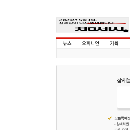
참새들
오른쪽에 있
- 참새회
수 있으며,