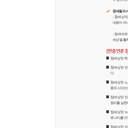
참새들의 
- '참세상
내용이 아니
- 참새네트
세상'을 활
[민중언론 
'참세상'은
'참세상'은 
다
'참세상'은 
중의 시각으
'참세상'은
원리를 실현
'참세상'은 
뮤니티를 이
'참세상'은