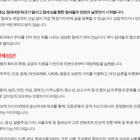
세상, 참새네트워크가 열리고 참세상을 향한 참새들의 반란의 날갯짓이 시작됩니다.
'의 '참새'는 편집국의 간섭 없이 직접 '현장기자석'에 글을 등록할 수 있습니다. 상업적이거나
면 어떤 제약도 받지 않습니다.
워크에서 무리를 지어 전선 위를 나르는 당당한 참새가 되어 만납시다. 부디 참새들의 힘으로 
짝 열어갑시다.
참세상]은
 회원의 회비와 후원, 공공의 지원을 기반으로 자본으로부터 재정독립을 실현합니다.
민주주의, 인권, 평화, 대안세계화, 사회화, 평등의 보편적 가치를 지향하고, 대안 담론을 여론
노동자, 농민, 빈민, 여성, 장애인, 이주노동자, 청소년, 성소수자 등 민중의 삶과 투쟁과 문화를 
로 깊이있게 보도하는 민중의 미디어입니다.
 진보적 미디어컨텐츠생산자네트워크를 통해, 민중운동의 공적 자산으로서의 운영원리와 민
하는 미디어입니다.
뉴스, 영상, 칼럼주장, 디카, 피플파워 등 참세상의 고유 컨텐츠와 진보적 언론 매체 및 회원 
루어가는 미디어입니다.
 지금까지와는 다른 세상, 참세상을 바라는 모든 사회 구성원의 희망이자, 보편과 상식의 사회