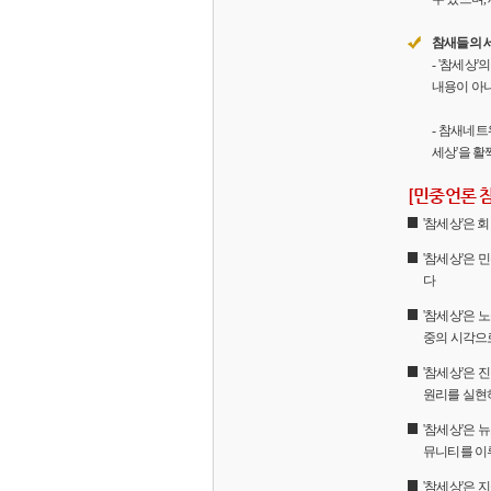
참새들의 
- '참세상
내용이 아니
- 참새네트
세상'을 활
[민중언론 
'참세상'은
'참세상'은 
다
'참세상'은 
중의 시각으
'참세상'은
원리를 실현
'참세상'은 
뮤니티를 이
'참세상'은