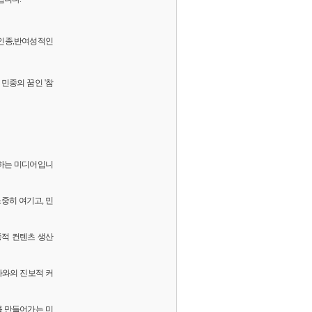
 반인종,반여성적인
민중의 꿈인 '참
화하는 미디어입니
소중히 여기고, 민
중적 컨텐츠 생산
독자와의 진보적 커
를 만들어가는 미