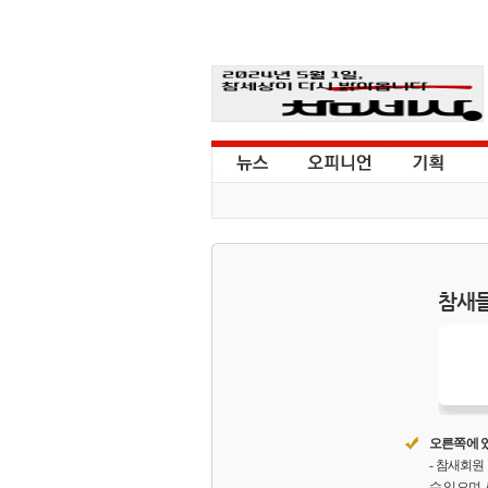
참새들
오른쪽에 있
- 참새회
수 있으며,