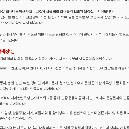
세상, 참새네트워크가 열리고 참세상을 향한 참새들의 반란의 날갯짓이 시작됩니다.
'의 '참새'는 편집국의 간섭 없이 직접 '현장기자석'에 글을 등록할 수 있습니다. 상업적이거나
면 어떤 제약도 받지 않습니다.
워크에서 무리를 지어 전선 위를 나르는 당당한 참새가 되어 만납시다. 부디 참새들의 힘으로 
짝 열어갑시다.
참세상]은
 회원의 회비와 후원, 공공의 지원을 기반으로 자본으로부터 재정독립을 실현합니다.
민주주의, 인권, 평화, 대안세계화, 사회화, 평등의 보편적 가치를 지향하고, 대안 담론을 여론
노동자, 농민, 빈민, 여성, 장애인, 이주노동자, 청소년, 성소수자 등 민중의 삶과 투쟁과 문화를 
로 깊이있게 보도하는 민중의 미디어입니다.
 진보적 미디어컨텐츠생산자네트워크를 통해, 민중운동의 공적 자산으로서의 운영원리와 민
하는 미디어입니다.
뉴스, 영상, 칼럼주장, 디카, 피플파워 등 참세상의 고유 컨텐츠와 진보적 언론 매체 및 회원 
루어가는 미디어입니다.
 지금까지와는 다른 세상, 참세상을 바라는 모든 사회 구성원의 희망이자, 보편과 상식의 사회