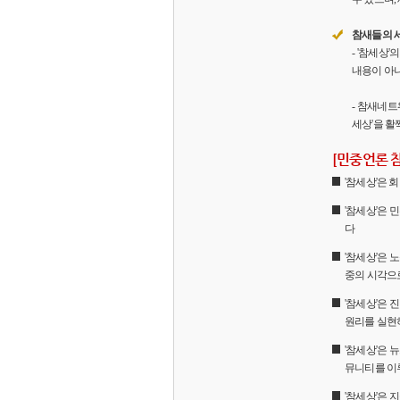
참새들의 
- '참세상
내용이 아니
- 참새네트
세상'을 활
[민중언론 
'참세상'은
'참세상'은 
다
'참세상'은 
중의 시각으
'참세상'은
원리를 실현
'참세상'은 
뮤니티를 이
'참세상'은