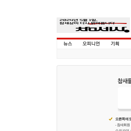
참새들
오른쪽에 있
- 참새회
수 있으며,