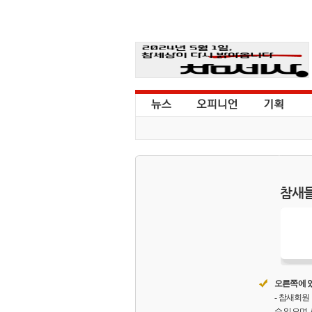
참새들
오른쪽에 있
- 참새회
수 있으며,