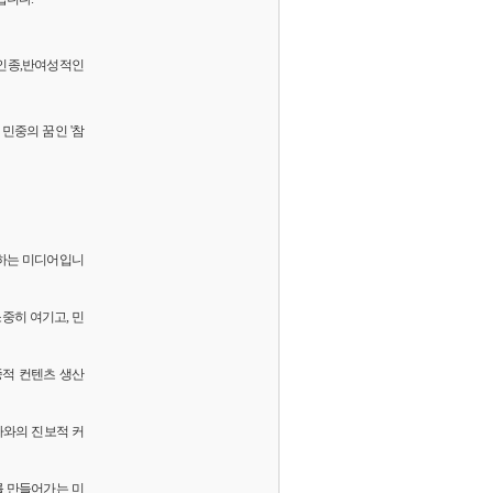
 반인종,반여성적인
민중의 꿈인 '참
화하는 미디어입니
소중히 여기고, 민
중적 컨텐츠 생산
독자와의 진보적 커
를 만들어가는 미