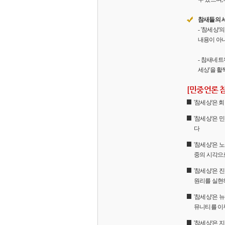
참새들의 
- '참세상
내용이 아니
- 참새네트
세상'을 활
[민중언론 
'참세상'은
'참세상'은 
다
'참세상'은 
중의 시각으
'참세상'은
원리를 실현
'참세상'은 
뮤니티를 이
'참세상'은