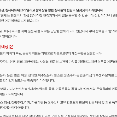
세상, 참새네트워크가 열리고 참세상을 향한 참새들의 반란의 날갯짓이 시작됩니다.
'의 '참새'는 편집국의 간섭 없이 직접 '현장기자석'에 글을 등록할 수 있습니다. 상업적이거나
면 어떤 제약도 받지 않습니다.
워크에서 무리를 지어 전선 위를 나르는 당당한 참새가 되어 만납시다. 부디 참새들의 힘으로 
짝 열어갑시다.
참세상]은
 회원의 회비와 후원, 공공의 지원을 기반으로 자본으로부터 재정독립을 실현합니다.
민주주의, 인권, 평화, 대안세계화, 사회화, 평등의 보편적 가치를 지향하고, 대안 담론을 여론
노동자, 농민, 빈민, 여성, 장애인, 이주노동자, 청소년, 성소수자 등 민중의 삶과 투쟁과 문화를 
로 깊이있게 보도하는 민중의 미디어입니다.
 진보적 미디어컨텐츠생산자네트워크를 통해, 민중운동의 공적 자산으로서의 운영원리와 민
하는 미디어입니다.
뉴스, 영상, 칼럼주장, 디카, 피플파워 등 참세상의 고유 컨텐츠와 진보적 언론 매체 및 회원 
루어가는 미디어입니다.
 지금까지와는 다른 세상, 참세상을 바라는 모든 사회 구성원의 희망이자, 보편과 상식의 사회