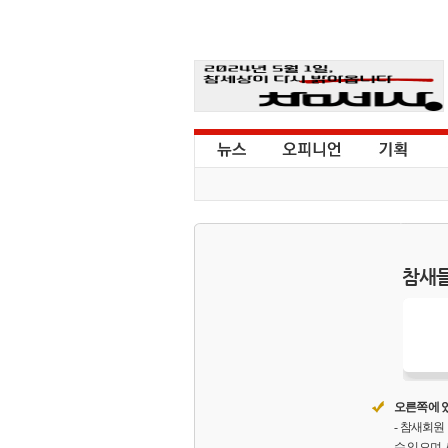
참새들
오른쪽에 있
- 참새회
수 있으며,