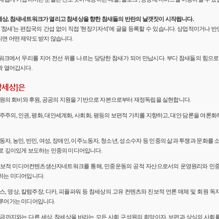
세상, 참새네트워크가 열리고 참세상을 향한 참새들의 반란의 날갯짓이 시작됩니다.
'의 '참새'는 편집국의 간섭 없이 직접 '현장기자석'에 글을 등록할 수 있습니다. 상업적이거나
면 어떤 제약도 받지 않습니다.
워크에서 무리를 지어 전선 위를 나르는 당당한 참새가 되어 만납시다. 부디 참새들의 힘으로 
짝 열어갑시다.
참세상]은
 회원의 회비와 후원, 공공의 지원을 기반으로 자본으로부터 재정독립을 실현합니다.
민주주의, 인권, 평화, 대안세계화, 사회화, 평등의 보편적 가치를 지향하고, 대안 담론을 여론
노동자, 농민, 빈민, 여성, 장애인, 이주노동자, 청소년, 성소수자 등 민중의 삶과 투쟁과 문화를 
로 깊이있게 보도하는 민중의 미디어입니다.
 진보적 미디어컨텐츠생산자네트워크를 통해, 민중운동의 공적 자산으로서의 운영원리와 민
하는 미디어입니다.
뉴스, 영상, 칼럼주장, 디카, 피플파워 등 참세상의 고유 컨텐츠와 진보적 언론 매체 및 회원 
루어가는 미디어입니다.
 지금까지와는 다른 세상, 참세상을 바라는 모든 사회 구성원의 희망이자, 보편과 상식의 사회