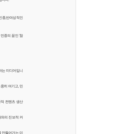
 반인종,반여성적인
민중의 꿈인 '참
화하는 미디어입니
소중히 여기고, 민
중적 컨텐츠 생산
독자와의 진보적 커
를 만들어가는 미