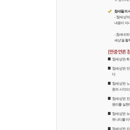
참새들의 
- '참세상
내용이 아니
- 참새네트
세상'을 활
[민중언론 
'참세상'은
'참세상'은 
다
'참세상'은 
중의 시각으
'참세상'은
원리를 실현
'참세상'은 
뮤니티를 이
'참세상'은