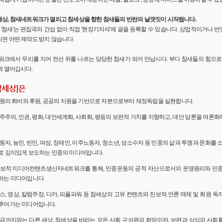
세상, 참새네트워크가 열리고 참세상을 향한 참새들의 반란의 날갯짓이 시작됩니다.
'의 '참새'는 편집국의 간섭 없이 직접 '현장기자석'에 글을 등록할 수 있습니다. 상업적이거나
면 어떤 제약도 받지 않습니다.
워크에서 무리를 지어 전선 위를 나르는 당당한 참새가 되어 만납시다. 부디 참새들의 힘으로 
짝 열어갑시다.
참세상]은
 회원의 회비와 후원, 공공의 지원을 기반으로 자본으로부터 재정독립을 실현합니다.
민주주의, 인권, 평화, 대안세계화, 사회화, 평등의 보편적 가치를 지향하고, 대안 담론을 여론
노동자, 농민, 빈민, 여성, 장애인, 이주노동자, 청소년, 성소수자 등 민중의 삶과 투쟁과 문화를 
로 깊이있게 보도하는 민중의 미디어입니다.
 진보적 미디어컨텐츠생산자네트워크를 통해, 민중운동의 공적 자산으로서의 운영원리와 민
하는 미디어입니다.
뉴스, 영상, 칼럼주장, 디카, 피플파워 등 참세상의 고유 컨텐츠와 진보적 언론 매체 및 회원 
루어가는 미디어입니다.
 지금까지와는 다른 세상, 참세상을 바라는 모든 사회 구성원의 희망이자, 보편과 상식의 사회