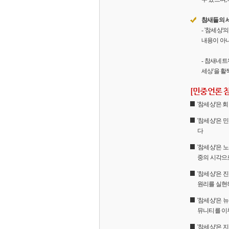
참새들의 
- '참세상
내용이 아니
- 참새네트
세상'을 활
[민중언론 
'참세상'은
'참세상'은 
다
'참세상'은 
중의 시각으
'참세상'은
원리를 실현
'참세상'은 
뮤니티를 이
'참세상'은