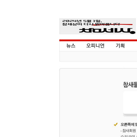
참새들
오른쪽에 있
- 참새회
수 있으며,