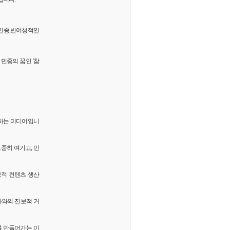
 반인종,반여성적인
민중의 꿈인 '참
화하는 미디어입니
소중히 여기고, 민
중적 컨텐츠 생산
독자와의 진보적 커
를 만들어가는 미