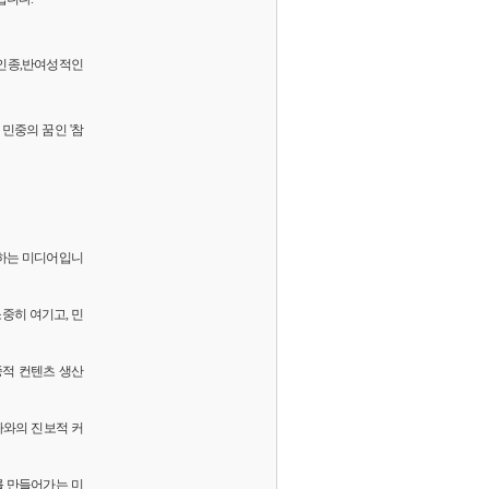
 반인종,반여성적인
민중의 꿈인 '참
화하는 미디어입니
소중히 여기고, 민
중적 컨텐츠 생산
독자와의 진보적 커
를 만들어가는 미