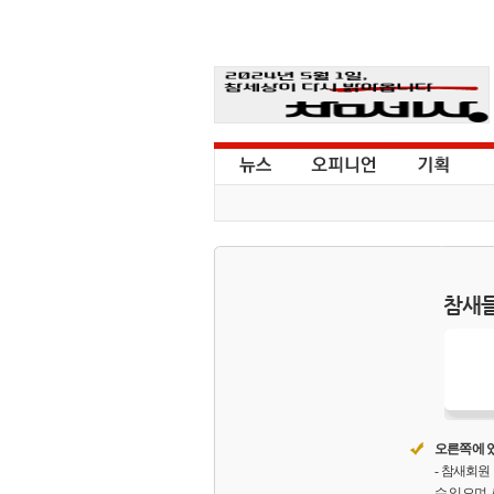
참새들
오른쪽에 있
- 참새회
수 있으며,