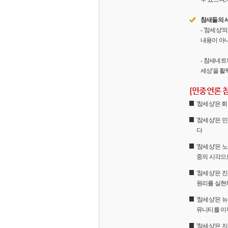
참새들의 
- '참세상
내용이 아니
- 참새네트
세상'을 활
[민중언론 
'참세상'은
'참세상'은 
다
'참세상'은 
중의 시각으
'참세상'은
원리를 실현
'참세상'은 
뮤니티를 이
'참세상'은