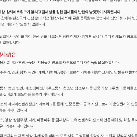
세상, 참새네트워크가 열리고 참세상을 향한 참새들의 반란의 날갯짓이 시작됩니다.
'의 '참새'는 편집국의 간섭 없이 직접 '현장기자석'에 글을 등록할 수 있습니다. 상업적이거나
면 어떤 제약도 받지 않습니다.
워크에서 무리를 지어 전선 위를 나르는 당당한 참새가 되어 만납시다. 부디 참새들의 힘으로 
짝 열어갑시다.
참세상]은
 회원의 회비와 후원, 공공의 지원을 기반으로 자본으로부터 재정독립을 실현합니다.
민주주의, 인권, 평화, 대안세계화, 사회화, 평등의 보편적 가치를 지향하고, 대안 담론을 여론
노동자, 농민, 빈민, 여성, 장애인, 이주노동자, 청소년, 성소수자 등 민중의 삶과 투쟁과 문화를 
로 깊이있게 보도하는 민중의 미디어입니다.
 진보적 미디어컨텐츠생산자네트워크를 통해, 민중운동의 공적 자산으로서의 운영원리와 민
하는 미디어입니다.
뉴스, 영상, 칼럼주장, 디카, 피플파워 등 참세상의 고유 컨텐츠와 진보적 언론 매체 및 회원 
루어가는 미디어입니다.
 지금까지와는 다른 세상, 참세상을 바라는 모든 사회 구성원의 희망이자, 보편과 상식의 사회