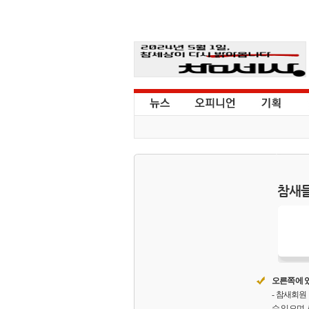
참새들
오른쪽에 있
- 참새회
수 있으며,