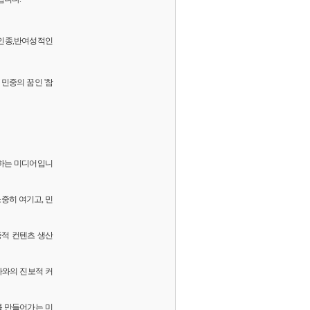
 반인종,반여성적인
민중의 꿈인 '참
화하는 미디어입니
소중히 여기고, 민
중적 컨텐츠 생산
독자와의 진보적 커
를 만들어가는 미