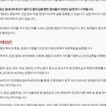
세상, 참새네트워크가 열리고 참세상을 향한 참새들의 반란의 날갯짓이 시작됩니다.
'의 '참새'는 편집국의 간섭 없이 직접 '현장기자석'에 글을 등록할 수 있습니다. 상업적이거나
면 어떤 제약도 받지 않습니다.
워크에서 무리를 지어 전선 위를 나르는 당당한 참새가 되어 만납시다. 부디 참새들의 힘으로 
짝 열어갑시다.
참세상]은
 회원의 회비와 후원, 공공의 지원을 기반으로 자본으로부터 재정독립을 실현합니다.
민주주의, 인권, 평화, 대안세계화, 사회화, 평등의 보편적 가치를 지향하고, 대안 담론을 여론
노동자, 농민, 빈민, 여성, 장애인, 이주노동자, 청소년, 성소수자 등 민중의 삶과 투쟁과 문화를 
로 깊이있게 보도하는 민중의 미디어입니다.
 진보적 미디어컨텐츠생산자네트워크를 통해, 민중운동의 공적 자산으로서의 운영원리와 민
하는 미디어입니다.
뉴스, 영상, 칼럼주장, 디카, 피플파워 등 참세상의 고유 컨텐츠와 진보적 언론 매체 및 회원 
루어가는 미디어입니다.
 지금까지와는 다른 세상, 참세상을 바라는 모든 사회 구성원의 희망이자, 보편과 상식의 사회