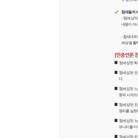
참새들의 
- '참세상
내용이 아니
- 참새네트
세상'을 활
[민중언론 
'참세상'은
'참세상'은 
다
'참세상'은 
중의 시각으
'참세상'은
원리를 실현
'참세상'은 
뮤니티를 이
'참세상'은