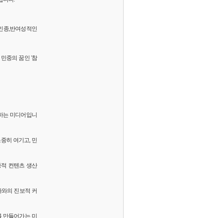
 반인종,반여성적인
민중의 꿈인 '참
화하는 미디어입니
소중히 여기고, 민
중적 컨텐츠 생산
독자와의 진보적 커
를 만들어가는 미