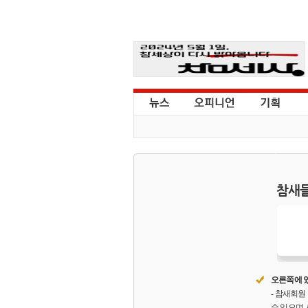
참새들
오른쪽에 있
- 참새회
수 있으며,