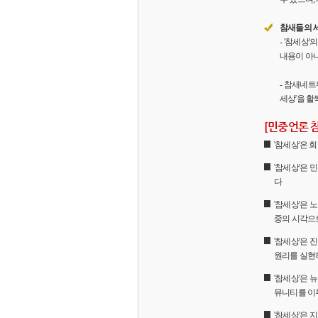
참새들의 
- '참세상
내용이 아니
- 참새네트
세상'을 활
[민중언론 
'참세상'은
'참세상'은 
다
'참세상'은 
중의 시각으
'참세상'은
원리를 실현
'참세상'은 
뮤니티를 이
'참세상'은