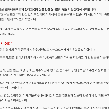
세상, 참새네트워크가 열리고 참세상을 향한 참새들의 반란의 날갯짓이 시작됩니다.
'의 '참새'는 편집국의 간섭 없이 직접 '현장기자석'에 글을 등록할 수 있습니다. 상업적이거나
면 어떤 제약도 받지 않습니다.
워크에서 무리를 지어 전선 위를 나르는 당당한 참새가 되어 만납시다. 부디 참새들의 힘으로 
짝 열어갑시다.
참세상]은
 회원의 회비와 후원, 공공의 지원을 기반으로 자본으로부터 재정독립을 실현합니다.
민주주의, 인권, 평화, 대안세계화, 사회화, 평등의 보편적 가치를 지향하고, 대안 담론을 여론
노동자, 농민, 빈민, 여성, 장애인, 이주노동자, 청소년, 성소수자 등 민중의 삶과 투쟁과 문화를 
로 깊이있게 보도하는 민중의 미디어입니다.
 진보적 미디어컨텐츠생산자네트워크를 통해, 민중운동의 공적 자산으로서의 운영원리와 민
하는 미디어입니다.
뉴스, 영상, 칼럼주장, 디카, 피플파워 등 참세상의 고유 컨텐츠와 진보적 언론 매체 및 회원 
루어가는 미디어입니다.
 지금까지와는 다른 세상, 참세상을 바라는 모든 사회 구성원의 희망이자, 보편과 상식의 사회