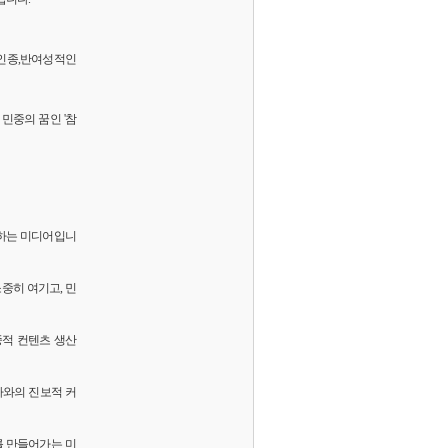
 반인종,반여성적인
민중의 꿈인 '참
화하는 미디어입니
소중히 여기고, 민
중적 컨텐츠 생산
독자와의 진보적 커
를 만들어가는 미