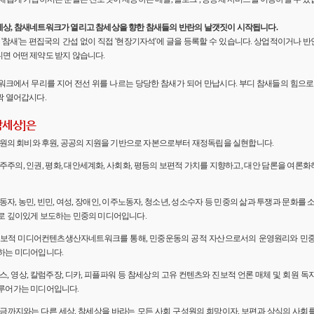
세상, 참새네트워크가 열리고 참세상을 향한 참새들의 반란의 날갯짓이 시작됩니다.
'의 '참새'는 편집국의 간섭 없이 직접 '현장기자석'에 글을 등록할 수 있습니다. 상업적이거나
면 어떤 제약도 받지 않습니다.
워크에서 무리를 지어 전선 위를 나르는 당당한 참새가 되어 만납시다. 부디 참새들의 힘으로 
짝 열어갑시다.
참세상]은
 회원의 회비와 후원, 공공의 지원을 기반으로 자본으로부터 재정독립을 실현합니다.
민주주의, 인권, 평화, 대안세계화, 사회화, 평등의 보편적 가치를 지향하고, 대안 담론을 여론
노동자, 농민, 빈민, 여성, 장애인, 이주노동자, 청소년, 성소수자 등 민중의 삶과 투쟁과 문화를 
로 깊이있게 보도하는 민중의 미디어입니다.
 진보적 미디어컨텐츠생산자네트워크를 통해, 민중운동의 공적 자산으로서의 운영원리와 민
하는 미디어입니다.
뉴스, 영상, 칼럼주장, 디카, 피플파워 등 참세상의 고유 컨텐츠와 진보적 언론 매체 및 회원 
루어가는 미디어입니다.
 지금까지와는 다른 세상, 참세상을 바라는 모든 사회 구성원의 희망이자, 보편과 상식의 사회