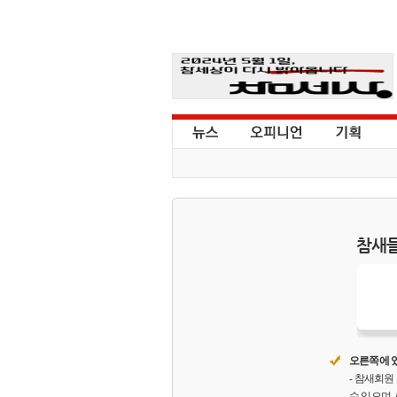
참새들
오른쪽에 있
- 참새회
수 있으며,