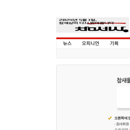
참새들
오른쪽에 있
- 참새회
수 있으며,