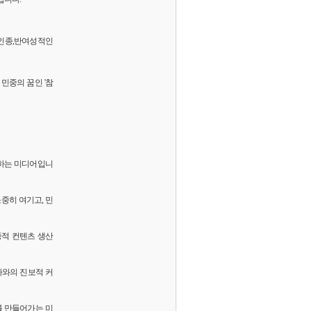
 반인종,반여성적인
민중의 꿈인 '참
화하는 미디어입니
소중히 여기고, 민
중적 컨텐츠 생산
독자와의 진보적 커
를 만들어가는 미