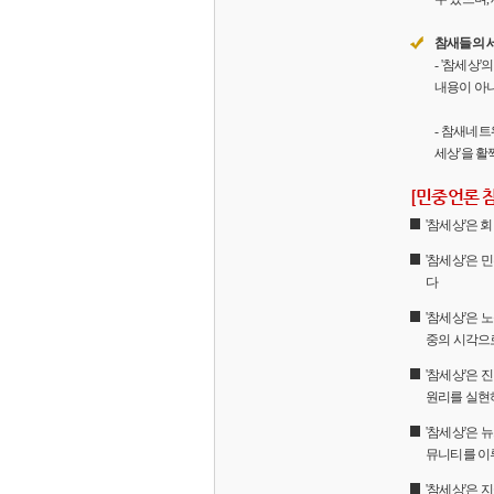
참새들의 
- '참세상
내용이 아니
- 참새네트
세상'을 활
[민중언론 
'참세상'은
'참세상'은 
다
'참세상'은 
중의 시각으
'참세상'은
원리를 실현
'참세상'은 
뮤니티를 이
'참세상'은