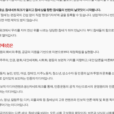
세상, 참새네트워크가 열리고 참세상을 향한 참새들의 반란의 날갯짓이 시작됩니다.
'의 '참새'는 편집국의 간섭 없이 직접 '현장기자석'에 글을 등록할 수 있습니다. 상업적이거나
면 어떤 제약도 받지 않습니다.
워크에서 무리를 지어 전선 위를 나르는 당당한 참새가 되어 만납시다. 부디 참새들의 힘으로 
짝 열어갑시다.
참세상]은
 회원의 회비와 후원, 공공의 지원을 기반으로 자본으로부터 재정독립을 실현합니다.
민주주의, 인권, 평화, 대안세계화, 사회화, 평등의 보편적 가치를 지향하고, 대안 담론을 여론
노동자, 농민, 빈민, 여성, 장애인, 이주노동자, 청소년, 성소수자 등 민중의 삶과 투쟁과 문화를 
로 깊이있게 보도하는 민중의 미디어입니다.
 진보적 미디어컨텐츠생산자네트워크를 통해, 민중운동의 공적 자산으로서의 운영원리와 민
하는 미디어입니다.
뉴스, 영상, 칼럼주장, 디카, 피플파워 등 참세상의 고유 컨텐츠와 진보적 언론 매체 및 회원 
루어가는 미디어입니다.
 지금까지와는 다른 세상, 참세상을 바라는 모든 사회 구성원의 희망이자, 보편과 상식의 사회