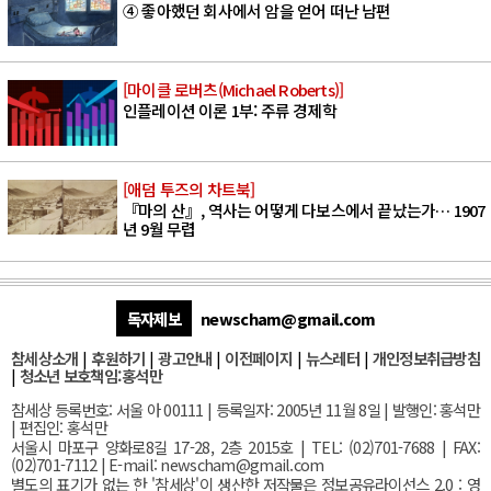
④ 좋아했던 회사에서 암을 얻어 떠난 남편
[마이클 로버츠(Michael Roberts)]
인플레이션 이론 1부: 주류 경제학
[애덤 투즈의 차트북]
『마의 산』, 역사는 어떻게 다보스에서 끝났는가… 1907
년 9월 무렵
독자제보
newscham@gmail.com
참세상소개
|
후원하기
|
광고안내
|
이전페이지
|
뉴스레터
|
개인정보취급방침
|
청소년 보호책임:홍석만
참세상 등록번호: 서울 아 00111 | 등록일자: 2005년 11월 8일 | 발행인: 홍석만
| 편집인: 홍석만
서울
시 마포구 양화로8길 17-28, 2층 2015호
| TEL: (02)701-7688 | FAX:
(02)701-7112 |
E-mail:
newscham@gmail.com
별도의 표기가 없는 한 '참세상'이 생산한 저작물은 정보공유라이선스 2.0 : 영