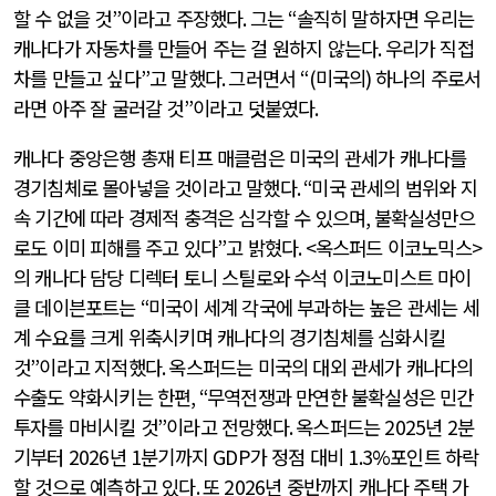
할 수 없을 것
”
이라고 주장했다
.
그는
“
솔직히 말하자면 우리는
캐나다가 자동차를 만들어 주는 걸 원하지 않는다
.
우리가 직접
차를 만들고 싶다
”
고 말했다
.
그러면서
“(
미국의
)
하나의 주로서
라면 아주 잘 굴러갈 것
”
이라고 덧붙였다
.
캐나다 중앙은행 총재 티프 매클럼은 미국의 관세가 캐나다를
경기침체로 몰아넣을 것이라고 말했다
. “
미국 관세의 범위와 지
속 기간에 따라 경제적 충격은 심각할 수 있으며
,
불확실성만으
로도 이미 피해를 주고 있다
”
고 밝혔다
. <
옥스퍼드 이코노믹스
>
의 캐나다 담당 디렉터 토니 스틸로와 수석 이코노미스트 마이
클 데이븐포트는
“
미국이 세계 각국에 부과하는 높은 관세는 세
계 수요를 크게 위축시키며 캐나다의 경기침체를 심화시킬
것
”
이라고 지적했다
.
옥스퍼드는 미국의 대외 관세가 캐나다의
수출도 약화시키는 한편
, “
무역전쟁과 만연한 불확실성은 민간
투자를 마비시킬 것
”
이라고 전망했다
.
옥스퍼드는
2025
년
2
분
기부터
2026
년
1
분기까지
GDP
가 정점 대비
1.3%
포인트 하락
할 것으로 예측하고 있다
.
또
2026
년 중반까지 캐나다 주택 가