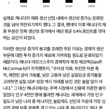
실제로 캐나다의 재화 생산 산업 내에서 생산성 증가는 둔화된
것을 넘어 역전되기까지 했다
.
그 결과
,
팬데믹 이후 캐나다의 재
화 부문은 전체 생산성 증가에서 매년 평균
0.4%
포인트를 깎아
먹는 요인이 되었다
.
이러한 생산성 증가의 붕괴를 초래한 주된 이유는 경제의 생산
부문에 대한 투자 증가가 제로에 가까워질 정도로 둔화되었기
때문이다
.
캐나다 마르크스주의 경제학자 제프 매코맥
(Geoff
McCormack)
이 지적했듯이
, “
수익성 악화
,
부진한 자본 축
적
,
제한된 설비 가동률
,
낮은 고용과 낮은 실질임금 증가율을
고려하면 실질
GDP
성장 역시 약세를 보인 것은 놀랄 일이 아
니다
.”
그 대신 캐나다에서는 주택 시장에서 신용에 의존한 붐이
일었다
.
인구
4
천만 명에 불과한 캐나다는 세계에서 가장 인구
밀도가 낮은 나라 중 하나지만
,
놀랍게도 선진국 가운데 가장 심
각한 주택 부족 문제를 겪고 있는 나라 중 하나이기도 하다
.
평