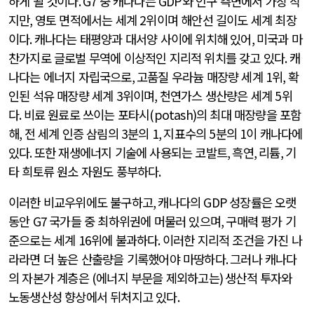
하게 될 것이다
. G7
중 캐나다는
GDP
와 인구 측면에서 가장 작
지만
,
영토 면적에서는 세계
2
위이며 해안선 길이도 세계 최장
이다
.
캐나다는 태평양과 대서양 사이에 위치해 있어
,
미국과 마
찬가지로 글로벌 무역에 이상적인 지리적 위치를 갖고 있다
.
캐
나다는 에너지 자립국으로
,
고품질 우라늄 매장량 세계
1
위
,
확
인된 석유 매장량 세계
3
위이며
,
천연가스 생산량은 세계
5
위
다
.
비료 원료로 쓰이는 포타시
(potash)
의 최대 매장량을 포함
해
,
전 세계 인증 삼림의
3
분의
1,
지표수의
5
분의
1
이 캐나다에
있다
.
또한 재생에너지 기술에 사용되는 코발트
,
흑연
,
리튬
,
기
타 희토류 원소 자원도 풍부하다
.
이러한 비교우위에도 불구하고
,
캐나다의
GDP
성장률은 오랫
동안
G7
국가들 중 최하위권에 머물러 있으며
,
구매력 평가 기
준으로는 세계
16
위에 불과하다
.
이러한 지리적 조건을 가진 나
라라면 더 높은 산출량을 기록했어야 마땅하다
.
그러나 캐나다
의 자본가 계층은
(
에너지 부문을 제외하고는
)
생산적 투자와
노동생산성 향상에서 뒤처지고 있다
.