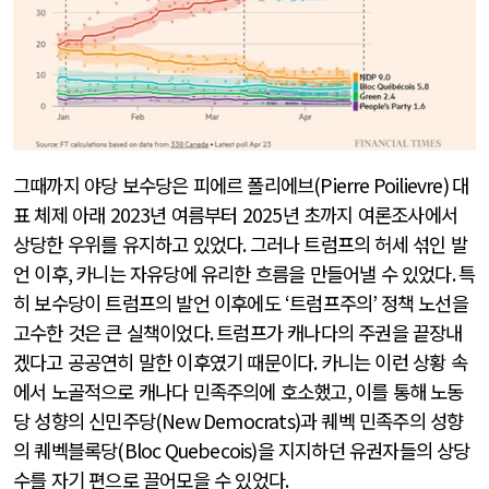
그때까지 야당 보수당은 피에르 폴리에브
(Pierre Poilievre)
대
표 체제 아래
2023
년 여름부터
2025
년 초까지 여론조사에서
상당한 우위를 유지하고 있었다
.
그러나 트럼프의 허세 섞인 발
언 이후
,
카니는 자유당에 유리한 흐름을 만들어낼 수 있었다
.
특
히 보수당이 트럼프의 발언 이후에도
‘
트럼프주의
’
정책 노선을
고수한 것은 큰 실책이었다
.
트럼프가 캐나다의 주권을 끝장내
겠다고 공공연히 말한 이후였기 때문이다
.
카니는 이런 상황 속
에서 노골적으로 캐나다 민족주의에 호소했고
,
이를 통해 노동
당 성향의 신민주당
(New Democrats)
과 퀘벡 민족주의 성향
의 퀘벡블록당
(Bloc Quebecois)
을 지지하던 유권자들의 상당
수를 자기 편으로 끌어모을 수 있었다
.