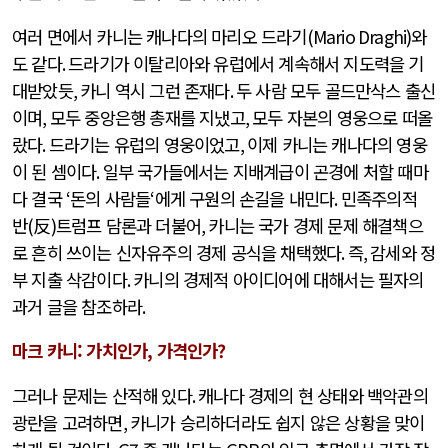
여러 면에서 카니는 캐나다의 마리오 드라기
(Mario Draghi)
와
도 같다
.
드라기가 이탈리아와 유럽에서 계속해서 지도력을 기
대받았듯
,
카니 역시 그런 존재다
.
두 사람 모두 골드만삭스 출신
이며
,
모두 중앙은행 총재를 지냈고
,
모두 자본의 영웅으로 떠올
랐다
.
드라기는 유럽의 영웅이었고
,
이제 카니는 캐나다의 영웅
이 된 셈이다
.
일부 국가들에서는 지배계급이 곤경에 처할 때마
다 결국
‘
돈의 사람들
‘
에게 구원의 손길을 내민다
.
민족주의적
반
(
反
)
트럼프 담론과 더불어
,
카니는 국가 경제 문제 해결책으
로 흔히 쓰이는 신자유주의 경제 공식을 채택했다
.
즉
,
감세와 정
부 지출 삭감이다
.
카니의 경제적 아이디어에 대해서는 필자의
과거 글을 참조하라
.
마크 카니: 가치인가, 가격인가?
그러나 문제는 산적해 있다
.
캐나다 경제의 현 상태와 백악관의
광란을 고려하면
,
카니가 승리하더라도 쉽지 않은 상황을 맞이