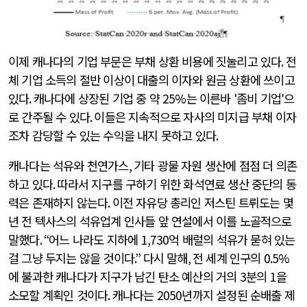
이제 캐나다의 기업 부문은 부채 상환 비용에 짓눌리고 있다
.
전
체 기업 소득의 절반 이상이 대출의 이자와 원금 상환에 쓰이고
있다
.
캐나다에 상장된 기업 중 약
25%
는 이른바
'
좀비 기업
'
으
로 간주될 수 있다
.
이들은 지속적으로 자사의 미지급 부채 이자
조차 감당할 수 있는 수익을 내지 못하고 있다
.
캐나다는 석유와 천연가스
,
기타 광물 자원 생산에 점점 더 의존
하고 있다
.
따라서 지구를 구하기 위한 화석연료 생산 중단의 동
력은 존재하지 않는다
.
이전 자유당 총리인 저스틴 트뤼도는 몇
년 전 텍사스의 석유업계 인사들 앞 연설에서 이를 노골적으로
말했다
. “
어느 나라도 지하에
1,730
억 배럴의 석유가 묻혀 있는
걸 그냥 두지는 않을 것이다
.”
다시 말해
,
전 세계 인구의
0.5%
에 불과한 캐나다가 지구가 남긴 탄소 예산의 거의
3
분의
1
을
소모할 계획인 것이다
.
캐나다는
2050
년까지 설정된 순배출 제