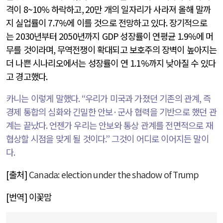
격이
8~10%
하락하고
, 20
만 개의 일자리가 사라져 올해 말까
지 실업률이
7.7%
에 이를 것으로 전망하고 있다
.
장기적으로
는
2030
년부터
2050
년까지
GDP
성장률이 연평균
1.9%
에 머
무를 것이라며
,
무역전쟁이 확대되고 보호주의 장벽이 높아지는
더 나쁜 시나리오에서는 성장률이 연
1.1%
까지 낮아질 수 있다
고 경고했다
.
카니는 이렇게 말했다
. “
우리가 미국과 가졌던 기존의 관계
,
즉
경제 통합의 심화와 긴밀한 안보
·
군사 협력을 기반으로 했던 관
계는 끝났다
.
언젠가 우리는 안보와 통상 관계를 전면적으로 재
협상할 시점을 맞게 될 것이다
.”
그것이 어디로 이어지든 말이
다
.
[
출처
]
Canada: election under the shadow of Trump
[
번역
]
이꽃맘