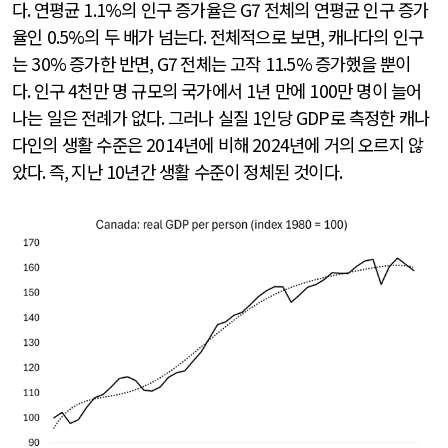
다
.
연평균
1.1%
의 인구 증가율은
G7
전체의 연평균 인구 증가
율인
0.5%
의 두 배가 넘는다
.
전체적으로 보면
,
캐나다의 인구
는
30%
증가한 반면
, G7
전체는 고작
11.5%
증가했을 뿐이
다
.
인구
4
천만 명 규모의 국가에서
1
년 만에
100
만 명이 늘어
나는 일은 전례가 없다
.
그러나 실질
1
인당
GDP
로 측정한 캐나
다인의 생활 수준은
2014
년에 비해
2024
년에 거의 오르지 않
았다
.
즉
,
지난
10
년간 생활 수준이 정체된 것이다
.