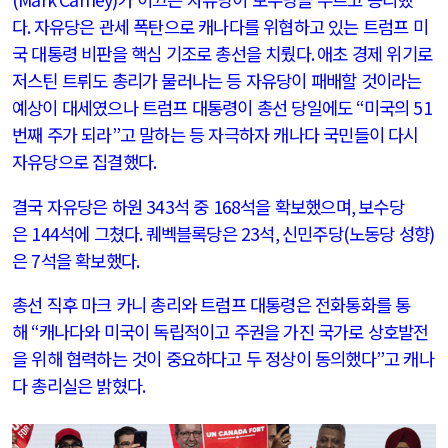
다
.
자유당은 관세 폭탄으로 캐나다를 위협하고 있는 트럼프 미
국 대통령 비판을 핵심 기조로 총선을 치뤘다
.
애초 경제 위기로
저스틴 트뤼도 총리가 물러나는 등 자유당이 패배할 것이라는
예상이 대세였으나 트럼프 대통령이 총선 당일에도
“
미국의
51
번
째 주가 되라
”
고 말하는 등 자극하자 캐나다 국민들이 다시
자유당으로 집결했다
.
결국 자유당은 하원
343
석 중
168
석을 확보했으며
,
보수당
은
144
석에 그쳤다
.
퀘벡블록당은
23
석
,
신민주당
(
노동당 성향
)
은
7
석을 확보했다
.
총선 직후 마크 카니 총리와 트럼프 대통령은 전화통화를 통
해
“
캐나다와 미국이 독립적이고 주권을 가진 국가로 상호발전
을 위해 협력하는 것이 중요하다고 두 정상이 동의했다
”
고 캐나
다 총리실은 밝혔다
.