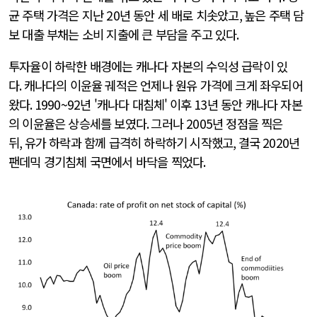
균 주택 가격은 지난
20
년 동안 세 배로 치솟았고
,
높은 주택 담
보 대출 부채는 소비 지출에 큰 부담을 주고 있다
.
투자율이 하락한 배경에는 캐나다 자본의 수익성 급락이 있
다
.
캐나다의 이윤율 궤적은 언제나 원유 가격에 크게 좌우되어
왔다
. 1990~92
년 '캐나다 대침체'
이후
13
년 동안 캐나다 자본
의 이윤율은 상승세를 보였다
.
그러나
2005
년 정점을 찍은
뒤
,
유가 하락과 함께 급격히 하락하기 시작했고
,
결국
2020
년
팬데믹 경기침체 국면에서 바닥을 찍었다
.