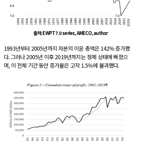
출처
: EWPT 7.0 series, AMECO, author
1993
년부터
2005
년까지 자본의 이윤 총액은
142%
증가했
다
.
그러나
2005
년 이후
2019
년까지는 정체 상태에 빠졌으
며
,
이 전체 기간 동안 증가율은 고작
1.5%
에 불과했다
.