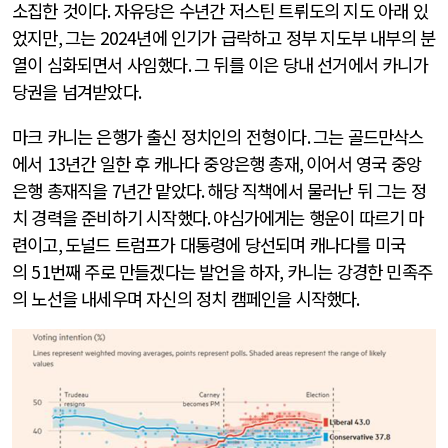
소집한 것이다
.
자유당은 수년간 저스틴 트뤼도의 지도 아래 있
었지만
,
그는
2024
년에 인기가 급락하고 정부 지도부 내부의 분
열이 심화되면서 사임했다
.
그 뒤를 이은 당내 선거에서 카니가
당권을 넘겨받았다
.
마크 카니는 은행가 출신 정치인의 전형이다
.
그는 골드만삭스
에서
13
년간 일한 후 캐나다 중앙은행 총재
,
이어서 영국 중앙
은행 총재직을
7
년간 맡았다
.
해당 직책에서 물러난 뒤 그는 정
치 경력을 준비하기 시작했다
.
야심가에게는 행운이 따르기 마
련이고
,
도널드 트럼프가 대통령에 당선되며 캐나다를 미국
의
51
번째 주로 만들겠다는 발언을 하자
,
카니는 강경한 민족주
의 노선을 내세우며 자신의 정치 캠페인을 시작했다
.