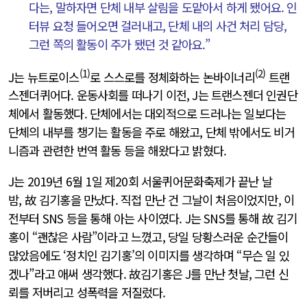
다는, 말하자면 단체 내부 살림을 도맡아서 하게 됐어요. 인
터뷰 요청 들어오면 걸러내고, 단체 내의 사건 처리 담당,
그런 쪽의 활동이 주가 됐던 것 같아요.”
(1)
(2)
J는 뉴트로이스
로 스스로를 정체화하는 논바이너리
트랜
스젠더퀴어다. 운동사회를 떠나기 이전, J는 트랜스젠더 인권단
체에서 활동했다. 단체에서는 대외적으로 드러나는 일보다는
단체의 내부를 챙기는 활동을 주로 해왔고, 단체 밖에서도 비거
니즘과 관련한 번역 활동 등을 해왔다고 밝혔다.
J는 2019년 6월 1일 제20회 서울퀴어문화축제가 끝난 날
밤, 故 김기홍을 만났다. 직접 만난 건 그날이 처음이었지만, 이
전부터 SNS 등을 통해 아는 사이였다. J는 SNS를 통해 故 김기
홍이 “괜찮은 사람”이라고 느꼈고, 당일 당황스러운 순간들이
많았음에도 ‘정치인 김기홍’의 이미지를 생각하며 “무슨 일 있
겠나”라고 애써 생각했다. 故김기홍은 J를 만난 첫날, 그런 신
뢰를 저버리고 성폭력을 저질렀다.