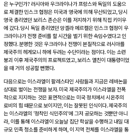
은 누구인가
?
러시아와 우크라이나가 프랑스와 독일의 도움으
로 체결한 민스크 협정은 미국과 영국에 의해 무산되었고
,
당시
영국 총리였던 보리스 존슨은 이를 저지하기 위해 직접 키이우
에 갔다
.
당시 독일 총리였던 앙겔라 메르켈은 민스크 협정이 우
크라이나가 전쟁 준비를 할 시간을 벌기 위한 속임수였다고 인
정했다
.
분명한 것은 우크라이나 전쟁이 본질적으로 러시아를
제국주의 헤게모니 하에 두려는 수단이라는 점이다
.
이는 소련
붕괴 이후 제국주의의 프로젝트였고
,
보리스 옐친이 대통령이었
을 때 거의 성공할 뻔했다
.
다음으로는 이스라엘이 팔레스타인 사람들과 지금은 레바논을
상대로 벌이는 전쟁을 보자
.
미국 제국주의가 이스라엘을 전폭
적으로 지지하는 것은 표면적으로는 미국 정치에서 시온주의
로비의 힘 때문으로 보이지만
,
이는 잘못된 인식이다
.
제국주의
는 이스라엘의
'
정착민 식민주의
'
에 그저 공모하는 것뿐만 아니
라
,
이를 통해 이스라엘이 오늘날 집단 학살을 수행하고 내일 대
규모 민족 청소를 준비하게 하며
,
이 지역 전체를 이스라엘을 통