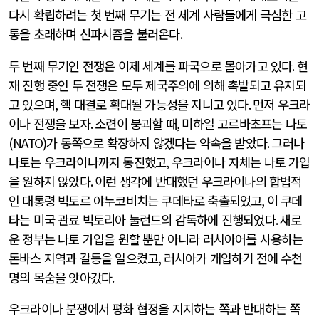
다시 확립하려는 첫 번째 무기는 전 세계 사람들에게 극심한 고
통을 초래하며 신파시즘을 불러온다
.
두 번째 무기인 전쟁은 이제 세계를 파국으로 몰아가고 있다
.
현
재 진행 중인 두 전쟁은 모두 제국주의에 의해 촉발되고 유지되
고 있으며
,
핵 대결로 확대될 가능성을 지니고 있다
.
먼저 우크라
이나 전쟁을 보자
.
소련이 붕괴할 때
,
미하일 고르바초프는 나토
(NATO)
가 동쪽으로 확장하지 않겠다는 약속을 받았다
.
그러나
나토는 우크라이나까지 동진했고
,
우크라이나 자체는 나토 가입
을 원하지 않았다
.
이런 생각에 반대했던 우크라이나의 합법적
인 대통령 빅토르 야누코비치는 쿠데타로 축출되었고
,
이 쿠데
타는 미국 관료 빅토리아 눌런드의 감독하에 진행되었다
.
새로
운 정부는 나토 가입을 원할 뿐만 아니라 러시아어를 사용하는
돈바스 지역과 갈등을 일으켰고
,
러시아가 개입하기 전에 수천
명의 목숨을 앗아갔다
.
우크라이나 분쟁에서 평화 협정을 지지하는 쪽과 반대하는 쪽