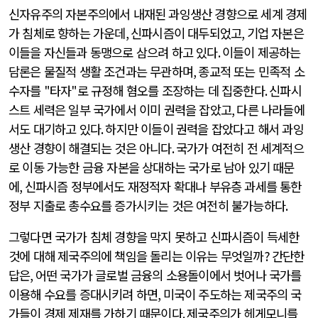
신자유주의 자본주의에서 내재된 과잉생산 경향으로 세계 경제
가 침체로 향하는 가운데
,
신파시즘이 대두되었고
,
기업 자본은
이들을 자신들과 동맹으로 삼으려 하고 있다
.
이들이 제공하는
담론은 물질적 생활 조건과는 무관하며
,
종교적 또는 민족적 소
수자를
"
타자
"
로 규정해 혐오를 조장하는 데 집중한다
.
신파시
스트 세력은 일부 국가에서 이미 권력을 잡았고
,
다른 나라들에
서도 대기하고 있다
.
하지만 이들이 권력을 잡았다고 해서 과잉
생산 경향이 해결되는 것은 아니다
.
국가가 여전히 전 세계적으
로 이동 가능한 금융 자본을 상대하는 국가로 남아 있기 때문
에
,
신파시즘 정부에서도 재정적자 확대나 부유층 과세를 통한
정부 지출로 총수요를 증가시키는 것은 여전히 불가능하다
.
그렇다면 국가가 침체 경향을 막지 못하고 신파시즘이 득세한
것에 대해 제국주의에 책임을 돌리는 이유는 무엇일까
?
간단한
답은
,
어떤 국가가 글로벌 금융의 소용돌이에서 벗어나 국가를
이용해 수요를 증대시키려 하면
,
미국이 주도하는 제국주의 국
가들이 경제 제재를 가하기 때문이다
.
제국주의가 헤게모니를