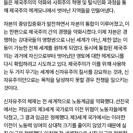
들은 제국주의의 약화와 사회주의 혁명 및 탈식민화 과정을 통
해 제국주의 헤게모니에서 벗어난 지역들을 만들어냈다
.
자본의 중앙집중화가 발전하면서 자본의 통합이 이루어졌고
,
이
는 한편으로 제국주의 간의 경쟁을 약화시켰다
.
이제 자본은 경
쟁하는 강대국들의 영향권으로 나뉜 세계가 아닌
,
제한 없는 이
동이 가능한 전체 세계를 원하게 되었다
.
동시에 통합된 제국주
의는 과거에 자신으로부터 벗어났던 영토에 대한 헤게모니를
다시 확립하려고 시도하고 있다
.
제국주의가 이를 위해 사용하
는 두 가지 무기는 세계에 신자유주의 질서를 강요하는 것과
,
신
자유주의만으로는 목적을 달성하지 못할 경우 전쟁을 일으키는
것이다
.
신자유주의 체제는 전 세계적으로 노동계급을 약화했다
.
선진국
에서는 저임금의 제
3
세계 국가로의 이전 위협이 노동자들에게
닥쳤고
,
그 결과 임금은 정체했다
.
제
3
세계 국가에서는 이러한
이전이 노동력 잉여의 상대적 크기를 줄이지 않았기 때문에 실