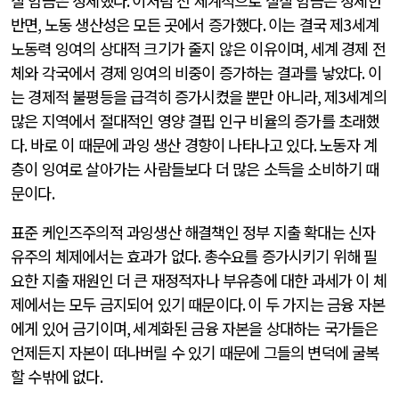
질 임금은 정체했다
.
이처럼 전 세계적으로 실질 임금은 정체한
반면
,
노동 생산성은 모든 곳에서 증가했다
.
이는 결국 제
3
세계
노동력 잉여의 상대적 크기가 줄지 않은 이유이며
,
세계 경제 전
체와 각국에서 경제 잉여의 비중이 증가하는 결과를 낳았다
.
이
는 경제적 불평등을 급격히 증가시켰을 뿐만 아니라
,
제
3
세계의
많은 지역에서 절대적인 영양 결핍 인구 비율의 증가를 초래했
다
.
바로 이 때문에 과잉 생산 경향이 나타나고 있다
.
노동자 계
층이 잉여로 살아가는 사람들보다 더 많은 소득을 소비하기 때
문이다
.
표준 케인즈주의적 과잉생산 해결책인 정부 지출 확대는 신자
유주의 체제에서는 효과가 없다
.
총수요를 증가시키기 위해 필
요한 지출 재원인 더 큰 재정적자나 부유층에 대한 과세가 이 체
제에서는 모두 금지되어 있기 때문이다
.
이 두 가지는 금융 자본
에게 있어 금기이며
,
세계화된 금융 자본을 상대하는 국가들은
언제든지 자본이 떠나버릴 수 있기 때문에 그들의 변덕에 굴복
할 수밖에 없다
.