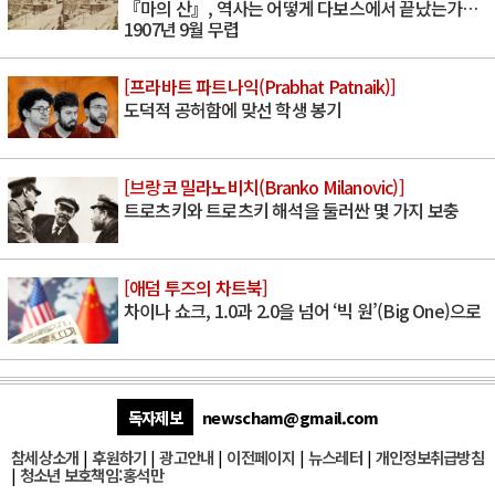
『마의 산』, 역사는 어떻게 다보스에서 끝났는가…
1907년 9월 무렵
[프라바트 파트나익(Prabhat Patnaik)]
도덕적 공허함에 맞선 학생 봉기
[브랑코 밀라노비치(Branko Milanovic)]
트로츠키와 트로츠키 해석을 둘러싼 몇 가지 보충
[애덤 투즈의 차트북]
차이나 쇼크, 1.0과 2.0을 넘어 ‘빅 원’(Big One)으로
독자제보
newscham@gmail.com
참세상소개
|
후원하기
|
광고안내
|
이전페이지
|
뉴스레터
|
개인정보취급방침
|
청소년 보호책임:홍석만