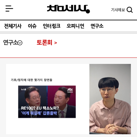
기사
제보
전체기사
이슈
인터링크
오피니언
연구소
연구소
토론회