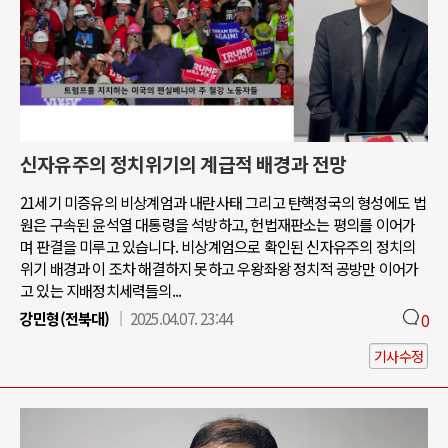
신자유주의 정치위기의 계급적 배경과 전망
21세기 미증유의 비상계엄과 내란사태 그리고 탄핵정국의 형성에도 법
원은 구속된 윤석열 대통령을 석방하고, 헌법재판소는 평의를 이어가
며 판결을 미루고 있습니다. 비상계엄으로 확인된 신자유주의 정치의
위기 배경과 이 조차 해결하지 못하고 우왕좌왕 정치적 공방만 이어가
고 있는 지배정치세력들의...
강민형(전북대)
2025.04.07. 23:44
0
기사수정