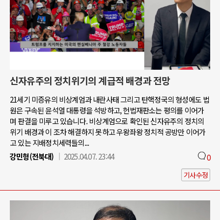
신자유주의 정치위기의 계급적 배경과 전망
21세기 미증유의 비상계엄과 내란사태 그리고 탄핵정국의 형성에도 법
원은 구속된 윤석열 대통령을 석방하고, 헌법재판소는 평의를 이어가
며 판결을 미루고 있습니다. 비상계엄으로 확인된 신자유주의 정치의
위기 배경과 이 조차 해결하지 못하고 우왕좌왕 정치적 공방만 이어가
고 있는 지배정치세력들의...
강민형(전북대)
2025.04.07. 23:44
0
기사수정