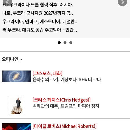
EU·우크라이나 드론 협력 직후, 러시아..
나토, 우크라 군사지원 2027년까지 공..
우크라이나, 덴마크, 에스토니아, 네덜란..
러·우크라, 대규모 공습 주고받아…민간 ..
오피니언
[코스모스, 대화]
은하수의 크기, 예상보다 10% 더 크다
[크리스 헤지스(Chris Hedges)]
백악관의 대부, 트럼프의 마피아 정치
[마이클 로버츠(Michael Roberts)]