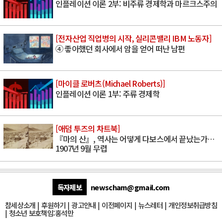
인플레이션 이론 2부: 비주류 경제학과 마르크스주의
[전자산업 직업병의 시작, 실리콘밸리 IBM 노동자]
④ 좋아했던 회사에서 암을 얻어 떠난 남편
[마이클 로버츠(Michael Roberts)]
인플레이션 이론 1부: 주류 경제학
[애덤 투즈의 차트북]
『마의 산』, 역사는 어떻게 다보스에서 끝났는가…
1907년 9월 무렵
독자제보
newscham@gmail.com
참세상소개
|
후원하기
|
광고안내
|
이전페이지
|
뉴스레터
|
개인정보취급방침
|
청소년 보호책임:홍석만