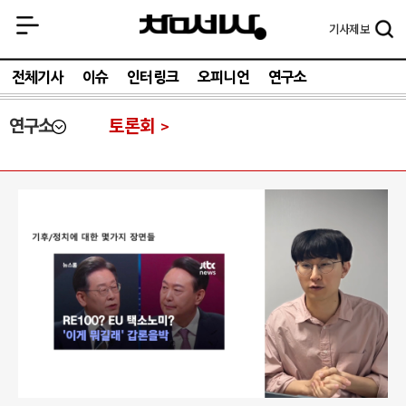
기사
제보
전체기사
이슈
인터링크
오피니언
연구소
연구소
토론회