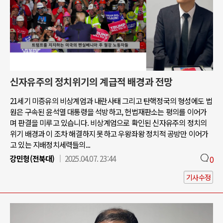
신자유주의 정치위기의 계급적 배경과 전망
21세기 미증유의 비상계엄과 내란사태 그리고 탄핵정국의 형성에도 법
원은 구속된 윤석열 대통령을 석방하고, 헌법재판소는 평의를 이어가
며 판결을 미루고 있습니다. 비상계엄으로 확인된 신자유주의 정치의
위기 배경과 이 조차 해결하지 못하고 우왕좌왕 정치적 공방만 이어가
고 있는 지배정치세력들의...
강민형(전북대)
2025.04.07. 23:44
0
기사수정