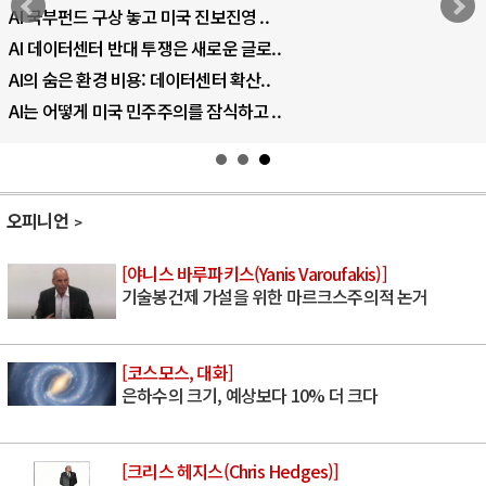
AI 국부펀드 구상 놓고 미국 진보진영 ..
AI 데이터센터 반대 투쟁은 새로운 글로..
AI의 숨은 환경 비용: 데이터센터 확산..
AI는 어떻게 미국 민주주의를 잠식하고 ..
오피니언
[야니스 바루파키스(Yanis Varoufakis)]
기술봉건제 가설을 위한 마르크스주의적 논거
[코스모스, 대화]
은하수의 크기, 예상보다 10% 더 크다
[크리스 헤지스(Chris Hedges)]