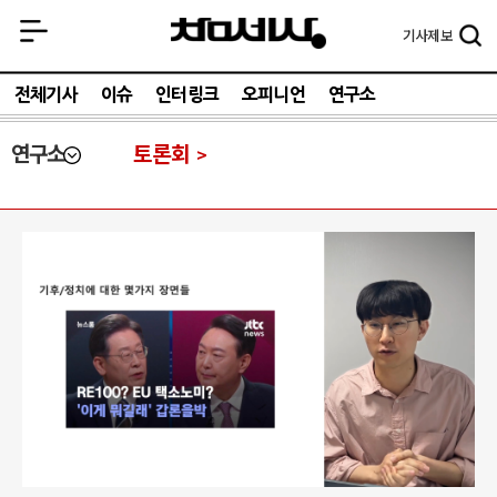
기사
제보
전체기사
이슈
인터링크
오피니언
연구소
연구소
토론회