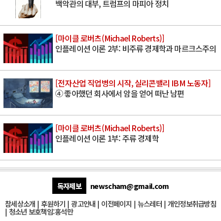
백악관의 대부, 트럼프의 마피아 정치
[마이클 로버츠(Michael Roberts)]
인플레이션 이론 2부: 비주류 경제학과 마르크스주의
[전자산업 직업병의 시작, 실리콘밸리 IBM 노동자]
④ 좋아했던 회사에서 암을 얻어 떠난 남편
[마이클 로버츠(Michael Roberts)]
인플레이션 이론 1부: 주류 경제학
독자제보
newscham@gmail.com
참세상소개
|
후원하기
|
광고안내
|
이전페이지
|
뉴스레터
|
개인정보취급방침
|
청소년 보호책임:홍석만