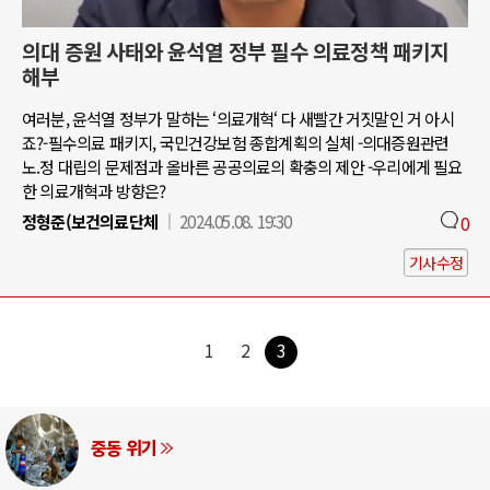
의대 증원 사태와 윤석열 정부 필수 의료정책 패키지
해부
여러분, 윤석열 정부가 말하는 ‘의료개혁‘ 다 새빨간 거짓말인 거 아시
죠?-필수의료 패키지, 국민건강보험 종합계획의 실체 -의대증원관련
노.정 대립의 문제점과 올바른 공공의료의 확충의 제안 -우리에게 필요
한 의료개혁과 방향은?
정형준(보건의료단체
2024.05.08. 19:30
0
기사수정
1
2
3
중동 위기