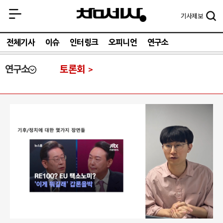
기사
제보
전체기사
이슈
인터링크
오피니언
연구소
연구소
토론회