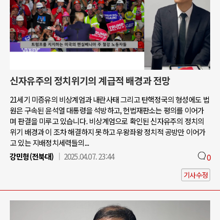
신자유주의 정치위기의 계급적 배경과 전망
21세기 미증유의 비상계엄과 내란사태 그리고 탄핵정국의 형성에도 법
원은 구속된 윤석열 대통령을 석방하고, 헌법재판소는 평의를 이어가
며 판결을 미루고 있습니다. 비상계엄으로 확인된 신자유주의 정치의
위기 배경과 이 조차 해결하지 못하고 우왕좌왕 정치적 공방만 이어가
고 있는 지배정치세력들의...
강민형(전북대)
2025.04.07. 23:44
0
기사수정