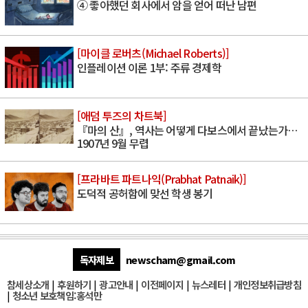
④ 좋아했던 회사에서 암을 얻어 떠난 남편
[마이클 로버츠(Michael Roberts)]
인플레이션 이론 1부: 주류 경제학
[애덤 투즈의 차트북]
『마의 산』, 역사는 어떻게 다보스에서 끝났는가…
1907년 9월 무렵
[프라바트 파트나익(Prabhat Patnaik)]
도덕적 공허함에 맞선 학생 봉기
독자제보
newscham@gmail.com
참세상소개
|
후원하기
|
광고안내
|
이전페이지
|
뉴스레터
|
개인정보취급방침
|
청소년 보호책임:홍석만