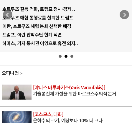
호르무즈 갈등 격화, 트럼프 정치·경제 ..
호르무즈 해협 통행료를 철회한 트럼프
이란, 호르무즈 해협 봉쇄 선택한 배경
트럼프, 이란 압박수단 한계 직면
하마스, 가자 통치권 이양으로 휴전 의지..
오피니언
[야니스 바루파키스(Yanis Varoufakis)]
기술봉건제 가설을 위한 마르크스주의적 논거
[코스모스, 대화]
은하수의 크기, 예상보다 10% 더 크다