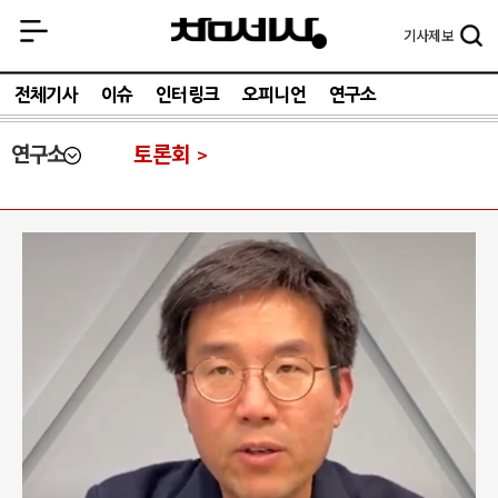
기사
제보
전체기사
이슈
인터링크
오피니언
연구소
연구소
토론회