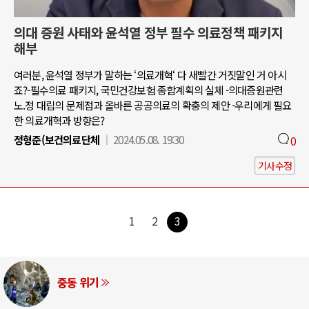
의대 증원 사태와 윤석열 정부 필수 의료정책 패키지
해부
여러분, 윤석열 정부가 말하는 ‘의료개혁‘ 다 새빨간 거짓말인 거 아시
죠?-필수의료 패키지, 국민건강보험 종합계획의 실체 -의대증원관련
노.정 대립의 문제점과 올바른 공공의료의 확충의 제안 -우리에게 필요
한 의료개혁과 방향은?
정형준(보건의료단체
2024.05.08. 19:30
0
기사수정
1
2
3
중동 위기