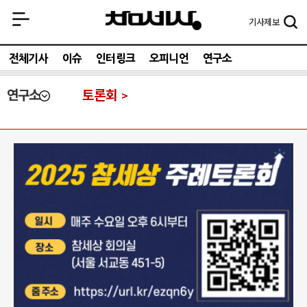
기사
제보
전체기사
이슈
인터링크
오피니언
연구소
연구소
토론회