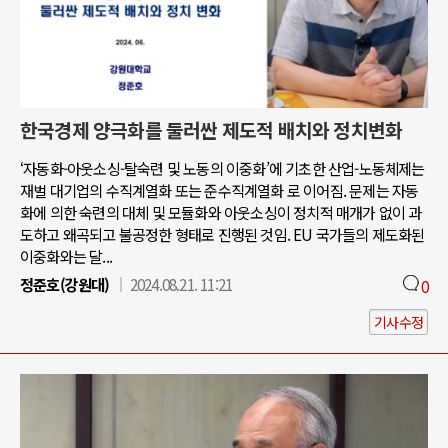
한국경제 양극화를 둘러싼 제도적 배치와 정치변화
‘자동화-아웃소싱-탈숙련 및 노동의 이중화’에 기초한 산업-노동체제는
재벌 대기업의 수직계열화 또는 준수직계열화 로 이어짐. 문제는 자동
화에 의한 숙련의 대체 및 모듈화와 아웃소싱이 정치적 매개가 없이 과
도하고 왜곡되고 불공정한 형태로 진행된 것임. EU 국가들의 제도화된
이중화와는 달...
정준호(강원대)
2024.08.21. 11:21
0
기사수정