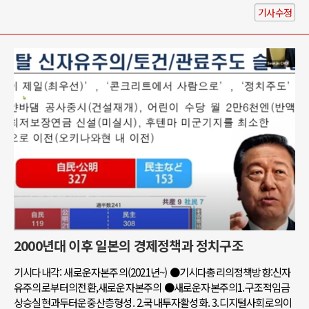
기사수정
2000년대 이후 일본의 경제정책과 정치구조
기시다내각: 새로운자본주의(2021년~) ●기시다총리의정책방향:신자
유주의로부터의전환,새로운자본주의 ●새로운자본주의1.구조적임금
상승실현과두터운중산층형성. 2.국내투자활성화. 3.디지털사회로의이