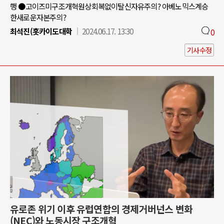
행 ●고이즈미구조개혁원상회복없이탈신자유주의? 아베노믹스계승
한새로운자본주의?
최석진(홋카이도대학
2024.06.17. 13:30
0
기사수정
유로존 위기 이후 유럽연합의 경제거버넌스 변화
(NEC)와 노동시장 구조개혁