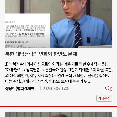
북한 대남전략의 변화와 한반도 문제
1) 남북기본합의서 이전으로의 회귀 (체제위기로 인한 수세적 대응) :
‘화해·협력 → 남북연합 → 통일국가 완성 : 1단계 화해협력이 아닌 북한
의 정상화(인권, 자유,시장 확산)로 변경 모색 2) 북한이 전쟁을 결심했
다는 주장, 3) 체제경쟁 선언, 4) 1950-60년대 동독의 두 ...
정창현(평화경제연구
2024.07.05. 17:05
0
기사수정