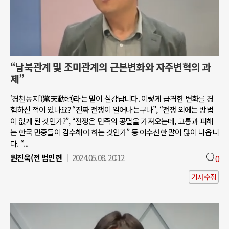
“남북관계 및 조미관계의 근본변화와 자주변혁의 과
제”
‘경천동지’(驚天動地)라는 말이 실감납니다. 이렇게 급격한 변화를 경
험하신 적이 있나요? “진짜 전쟁이 일어나는구나”, “전쟁 외에는 방법
이 없게 된 것인가?”, “전쟁은 민족의 공멸을 가져오는데, 고통과 피해
는 한국 민중들이 감수해야 하는 것인가” 등 어수선한 말이 많이 나옵니
다. “...
원진욱(전 범민련
2024.05.08. 20:12
0
기사수정