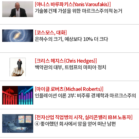
[야니스 바루파키스(Yanis Varoufakis)]
기술봉건제 가설을 위한 마르크스주의적 논거
[코스모스, 대화]
은하수의 크기, 예상보다 10% 더 크다
[크리스 헤지스(Chris Hedges)]
백악관의 대부, 트럼프의 마피아 정치
[마이클 로버츠(Michael Roberts)]
인플레이션 이론 2부: 비주류 경제학과 마르크스주의
[전자산업 직업병의 시작, 실리콘밸리 IBM 노동자]
④ 좋아했던 회사에서 암을 얻어 떠난 남편