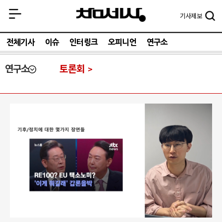
기사
제보
전체기사
이슈
인터링크
오피니언
연구소
연구소
토론회