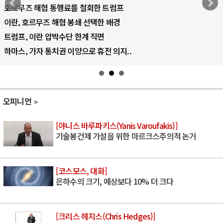
AI 국부펀드 구상 놓고 미국 진보진영 ..
AI 데이터센터 반대 투쟁은 새로운 글로..
AI의 숨은 환경 비용: 데이터센터 확산..
AI는 어떻게 미국 민주주의를 잠식하고 ..
오피니언
[야니스 바루파키스(Yanis Varoufakis)]
기술봉건제 가설을 위한 마르크스주의적 논거
[코스모스, 대화]
은하수의 크기, 예상보다 10% 더 크다
[크리스 헤지스(Chris Hedges)]