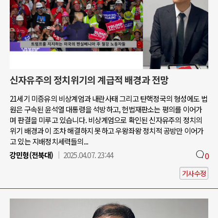
신자유주의 정치위기의 계급적 배경과 전망
21세기 미증유의 비상계엄과 내란사태 그리고 탄핵정국의 형성에도 법
원은 구속된 윤석열 대통령을 석방하고, 헌법재판소는 평의를 이어가
며 판결을 미루고 있습니다. 비상계엄으로 확인된 신자유주의 정치의
위기 배경과 이 조차 해결하지 못하고 우왕좌왕 정치적 공방만 이어가
고 있는 지배정치세력들의...
강민형(전북대)
2025.04.07. 23:44
0
기사수정