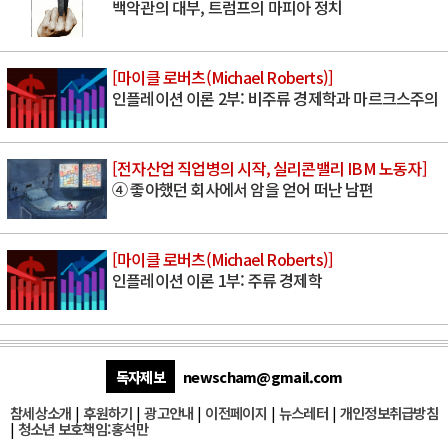
백악관의 대부, 트럼프의 마피아 정치
[마이클 로버츠(Michael Roberts)]
인플레이션 이론 2부: 비주류 경제학과 마르크스주의
[전자산업 직업병의 시작, 실리콘밸리 IBM 노동자]
④ 좋아했던 회사에서 암을 얻어 떠난 남편
[마이클 로버츠(Michael Roberts)]
인플레이션 이론 1부: 주류 경제학
독자제보
newscham@gmail.com
참세상소개
|
후원하기
|
광고안내
|
이전페이지
|
뉴스레터
|
개인정보취급방침
|
청소년 보호책임:홍석만