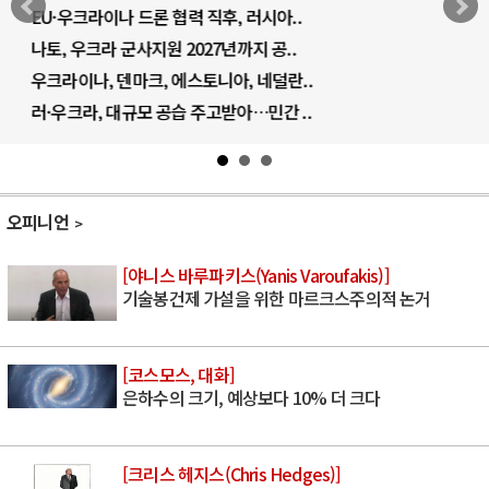
EU·우크라이나 드론 협력 직후, 러시아..
나토, 우크라 군사지원 2027년까지 공..
우크라이나, 덴마크, 에스토니아, 네덜란..
러·우크라, 대규모 공습 주고받아…민간 ..
오피니언
[야니스 바루파키스(Yanis Varoufakis)]
기술봉건제 가설을 위한 마르크스주의적 논거
[코스모스, 대화]
은하수의 크기, 예상보다 10% 더 크다
[크리스 헤지스(Chris Hedges)]