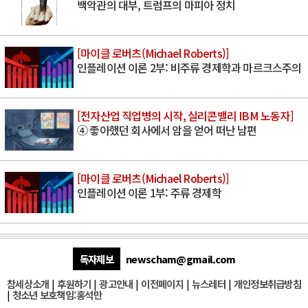
백악관의 대부, 트럼프의 마피아 정치
[마이클 로버츠(Michael Roberts)]
인플레이션 이론 2부: 비주류 경제학과 마르크스주의
[전자산업 직업병의 시작, 실리콘밸리 IBM 노동자]
④ 좋아했던 회사에서 암을 얻어 떠난 남편
[마이클 로버츠(Michael Roberts)]
인플레이션 이론 1부: 주류 경제학
독자제보
newscham@gmail.com
참세상소개
|
후원하기
|
광고안내
|
이전페이지
|
뉴스레터
|
개인정보취급방침
|
청소년 보호책임:홍석만