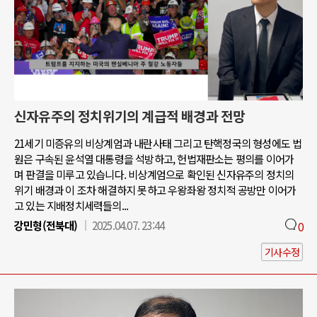
신자유주의 정치위기의 계급적 배경과 전망
21세기 미증유의 비상계엄과 내란사태 그리고 탄핵정국의 형성에도 법
원은 구속된 윤석열 대통령을 석방하고, 헌법재판소는 평의를 이어가
며 판결을 미루고 있습니다. 비상계엄으로 확인된 신자유주의 정치의
위기 배경과 이 조차 해결하지 못하고 우왕좌왕 정치적 공방만 이어가
고 있는 지배정치세력들의...
강민형(전북대)
2025.04.07. 23:44
0
기사수정