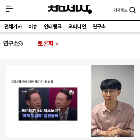
기사
제보
전체기사
이슈
인터링크
오피니언
연구소
연구소
토론회