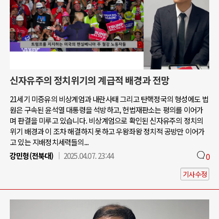
신자유주의 정치위기의 계급적 배경과 전망
21세기 미증유의 비상계엄과 내란사태 그리고 탄핵정국의 형성에도 법
원은 구속된 윤석열 대통령을 석방하고, 헌법재판소는 평의를 이어가
며 판결을 미루고 있습니다. 비상계엄으로 확인된 신자유주의 정치의
위기 배경과 이 조차 해결하지 못하고 우왕좌왕 정치적 공방만 이어가
고 있는 지배정치세력들의...
강민형(전북대)
2025.04.07. 23:44
0
기사수정