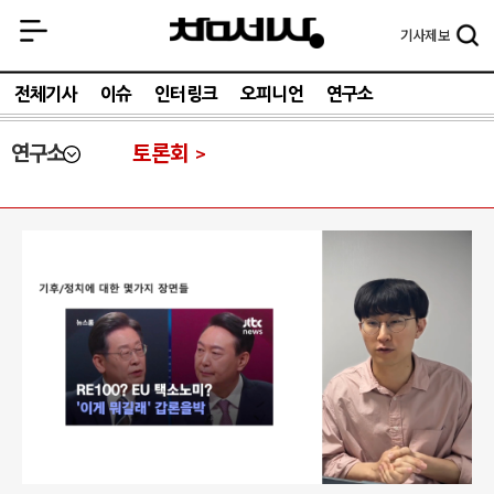
기사
제보
전체기사
이슈
인터링크
오피니언
연구소
연구소
토론회