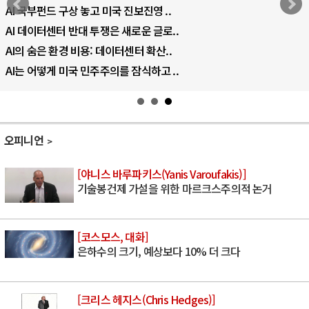
AI 국부펀드 구상 놓고 미국 진보진영 ..
AI 데이터센터 반대 투쟁은 새로운 글로..
AI의 숨은 환경 비용: 데이터센터 확산..
AI는 어떻게 미국 민주주의를 잠식하고 ..
오피니언
[야니스 바루파키스(Yanis Varoufakis)]
기술봉건제 가설을 위한 마르크스주의적 논거
[코스모스, 대화]
은하수의 크기, 예상보다 10% 더 크다
[크리스 헤지스(Chris Hedges)]