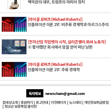
백악관의 대부, 트럼프의 마피아 정치
[마이클 로버츠(Michael Roberts)]
인플레이션 이론 2부: 비주류 경제학과 마르크스주의
[전자산업 직업병의 시작, 실리콘밸리 IBM 노동자]
④ 좋아했던 회사에서 암을 얻어 떠난 남편
[마이클 로버츠(Michael Roberts)]
인플레이션 이론 1부: 주류 경제학
독자제보
newscham@gmail.com
참세상소개
|
후원하기
|
광고안내
|
이전페이지
|
뉴스레터
|
개인정보취급방침
|
청소년 보호책임:홍석만