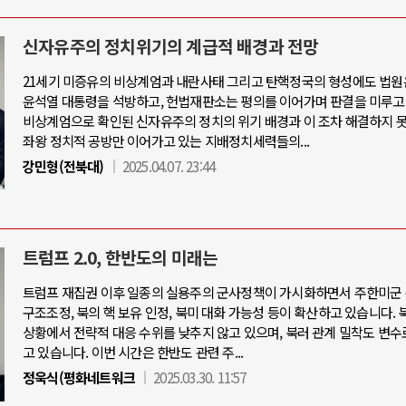
신자유주의 정치위기의 계급적 배경과 전망
21세기 미증유의 비상계엄과 내란사태 그리고 탄핵정국의 형성에도 법원
윤석열 대통령을 석방하고, 헌법재판소는 평의를 이어가며 판결을 미루고
비상계엄으로 확인된 신자유주의 정치의 위기 배경과 이 조차 해결하지 
좌왕 정치적 공방만 이어가고 있는 지배정치세력들의...
강민형(전북대)
2025.04.07. 23:44
트럼프 2.0, 한반도의 미래는
트럼프 재집권 이후 일종의 실용주의 군사정책이 가시화하면서 주한미군 
구조조정, 북의 핵 보유 인정, 북미 대화 가능성 등이 확산하고 있습니다. 
상황에서 전략적 대응 수위를 낮추지 않고 있으며, 북러 관계 밀착도 변수
고 있습니다. 이번 시간은 한반도 관련 주...
정욱식(평화네트워크
2025.03.30. 11:57