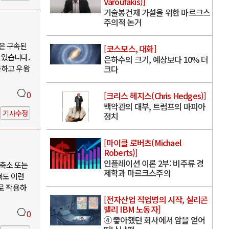
Varoufakis)]
기술봉건제 가설을 위한 마르크스
주의적 논거
은 구속된
[코스모스, 대화]
 있습니다.
은하수의 크기, 예상보다 10% 더
못하고 우왕
크다
0
[크리스 헤지스(Chris Hedges)]
백악관의 대부, 트럼프의 마피아
기사수정
정치
[마이클 로버츠(Michael
Roberts)]
인플레이션 이론 2부: 비주류 경
축소 또는
제학과 마르크스주의
북도 이런
로 작용하
[전자산업 직업병의 시작, 실리콘
밸리 IBM 노동자]
0
④ 좋아했던 회사에서 암을 얻어