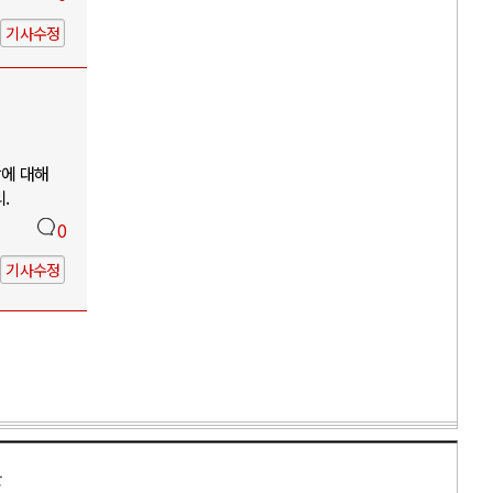
기사수정
망에 대해
.
0
기사수정
만