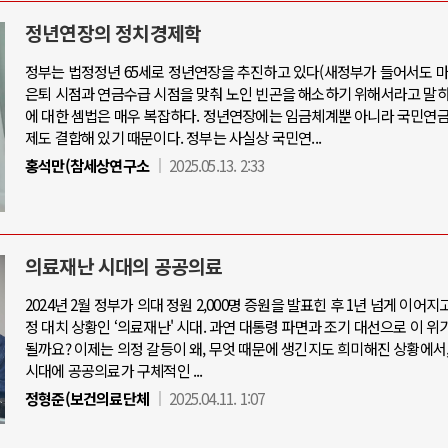
정년연장의 정치경제학
정부는 법정정년 65세로 정년연장을 추진하고 있다(새정부가 들어서도 마
은퇴 시점과 연금수급 시점을 맞춰 노인 빈곤을 해소하기 위해서라고 말하
아-우크라이나 전쟁
중동 위기
에 대한 셈법은 매우 복잡하다. 정년연장에는 임금체계뿐 아니라 국민연금
제도 결합해 있기 때문이다. 정부는 사실상 국민연...
우크라이나, 대리전의 역..
홍석만(참세상연구소
2025.05.13. 2:33
호르무즈 갈등 격화, 트럼프 정치·경제 
드론 협력 직후, 러시아..
호르무즈 해협 통행료를 철회한 트
지원 2027년까지 공..
이란, 호르무즈 해협 봉쇄 선택한 배
크, 에스토니아, 네덜란..
트럼프, 이란 압박수단 한계 직면
의료재난 시대의 공공의료
모 공습 주고받아…민간 ..
하마스, 가자 통치권 이양으로 휴전 의
2024년 2월 정부가 의대 정원 2,000명 증원을 발표힌 후 1년 넘게 이어지
정 대치 상황인 ‘의료재난' 시대. 과연 대통령 파면과 조기 대선으로 이 위
될까요? 이제는 의정 갈등이 왜, 무엇 때문에 생긴지도 희미해진 상황에서
시대에 공공의료가 구체적인 ...
정형준(보건의료단체
2025.04.11. 1:07