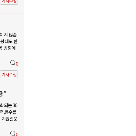
기사수정
보이지 않습
·봉쇄도 한
대응 방향에
0
기사수정
용”
화되는 30
력,용수를
혜 지원일뿐
0