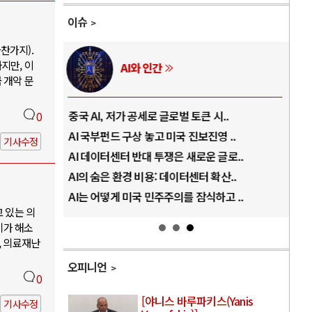
이슈
찬가지).
지만, 이
AI와 인간
 개악 문
..
중국 AI, 저가 공세로 글로벌 토큰 시..
전쟁
0
럼프
AI 국부펀드 구상 놓고 미국 진보진영 ..
EU
기사수정
경
AI 데이터센터 반대 투쟁은 새로운 글로..
나토
AI의 숨은 환경 비용: 데이터센터 확산..
우크
지..
AI는 어떻게 미국 민주주의를 잠식하고 ..
러·
고 있는 의
기가 해소
, 의료재난
오피니언
0
[야니스 바루파키스(Yanis
기사수정