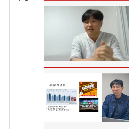
AI와 인간
러시
중국 AI, 저가 공세로 글로벌 토큰 시..
전쟁의 추상화: 
AI 국부펀드 구상 놓고 미국 진보진영 ..
EU·우크라이나 
AI 데이터센터 반대 투쟁은 새로운 글로..
나토, 우크라 군사
AI의 숨은 환경 비용: 데이터센터 확산..
우크라이나, 덴마
AI는 어떻게 미국 민주주의를 잠식하고 ..
러·우크라, 대규