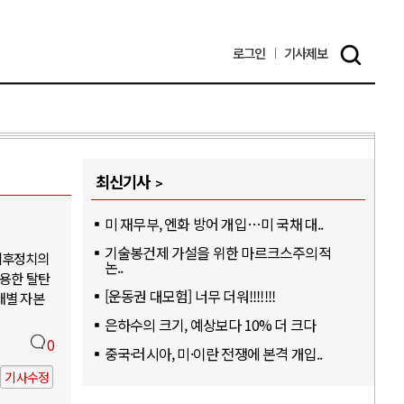
로그인
기사
제보
최신기사
미 재무부, 엔화 방어 개입…미 국채 대..
기술봉건제 가설을 위한 마르크스주의적
기후정치의
논..
활용한 탈탄
[운동권 대모험] 너무 더워!!!!!!!
개별 자본
은하수의 크기, 예상보다 10% 더 크다
0
중국·러시아, 미·이란 전쟁에 본격 개입..
기사수정