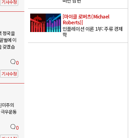
떠난 남편
기사수정
[마이클 로버츠(Michael
Roberts)]
인플레이션 이론 1부: 주류 경제
핵 정국을
학
 말벌에 이
을 갖겠습
0
기사수정
-친미주의
 극우운동
0