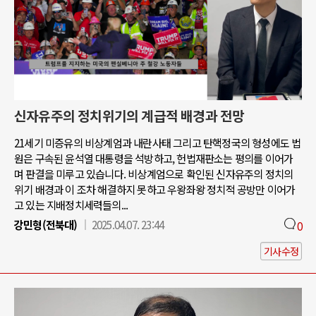
신자유주의 정치위기의 계급적 배경과 전망
21세기 미증유의 비상계엄과 내란사태 그리고 탄핵정국의 형성에도 법
원은 구속된 윤석열 대통령을 석방하고, 헌법재판소는 평의를 이어가
며 판결을 미루고 있습니다. 비상계엄으로 확인된 신자유주의 정치의
위기 배경과 이 조차 해결하지 못하고 우왕좌왕 정치적 공방만 이어가
고 있는 지배정치세력들의...
강민형(전북대)
2025.04.07. 23:44
0
기사수정