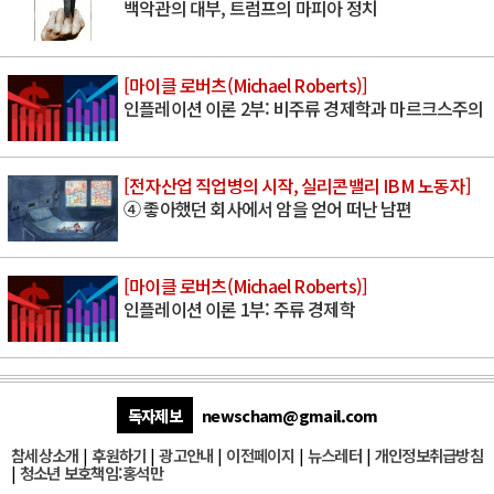
백악관의 대부, 트럼프의 마피아 정치
[마이클 로버츠(Michael Roberts)]
인플레이션 이론 2부: 비주류 경제학과 마르크스주의
[전자산업 직업병의 시작, 실리콘밸리 IBM 노동자]
④ 좋아했던 회사에서 암을 얻어 떠난 남편
[마이클 로버츠(Michael Roberts)]
인플레이션 이론 1부: 주류 경제학
독자제보
newscham@gmail.com
참세상소개
|
후원하기
|
광고안내
|
이전페이지
|
뉴스레터
|
개인정보취급방침
|
청소년 보호책임:홍석만