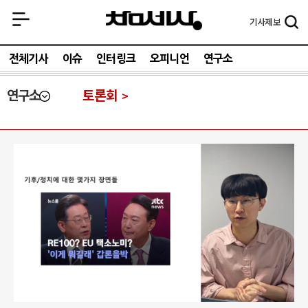
기사
제보
전체기사
이슈
인터링크
오피니언
연구소
연구소
토론회