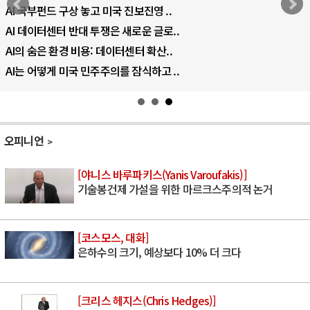
AI 국부펀드 구상 놓고 미국 진보진영 ..
AI 데이터센터 반대 투쟁은 새로운 글로..
AI의 숨은 환경 비용: 데이터센터 확산..
AI는 어떻게 미국 민주주의를 잠식하고 ..
오피니언
[야니스 바루파키스(Yanis Varoufakis)]
기술봉건제 가설을 위한 마르크스주의적 논거
[코스모스, 대화]
은하수의 크기, 예상보다 10% 더 크다
[크리스 헤지스(Chris Hedges)]