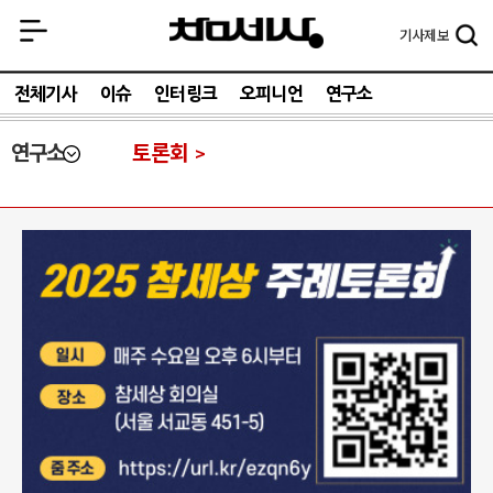
기사
제보
전체기사
이슈
인터링크
오피니언
연구소
연구소
토론회