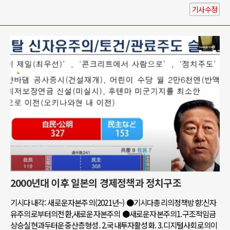
기사수정
2000년대 이후 일본의 경제정책과 정치구조
기시다내각: 새로운자본주의(2021년~) ●기시다총리의정책방향:신자
유주의로부터의전환,새로운자본주의 ●새로운자본주의1.구조적임금
상승실현과두터운중산층형성. 2.국내투자활성화. 3.디지털사회로의이