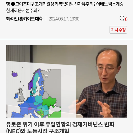
행 ●고이즈미구조개혁원상회복없이탈신자유주의? 아베노믹스계승
한새로운자본주의?
최석진(홋카이도대학
2024.06.17. 13:30
0
기사수정
유로존 위기 이후 유럽연합의 경제거버넌스 변화
(NEC)와 노동시장 구조개혁