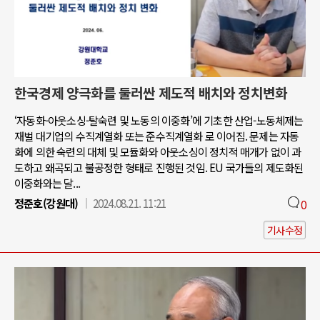
한국경제 양극화를 둘러싼 제도적 배치와 정치변화
‘자동화-아웃소싱-탈숙련 및 노동의 이중화’에 기초한 산업-노동체제는
재벌 대기업의 수직계열화 또는 준수직계열화 로 이어짐. 문제는 자동
화에 의한 숙련의 대체 및 모듈화와 아웃소싱이 정치적 매개가 없이 과
도하고 왜곡되고 불공정한 형태로 진행된 것임. EU 국가들의 제도화된
이중화와는 달...
정준호(강원대)
2024.08.21. 11:21
0
기사수정