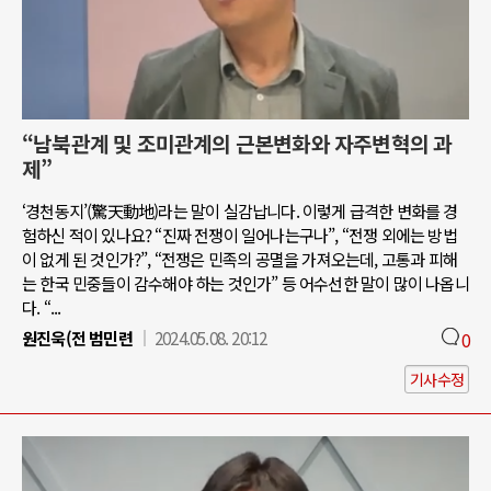
“남북관계 및 조미관계의 근본변화와 자주변혁의 과
제”
‘경천동지’(驚天動地)라는 말이 실감납니다. 이렇게 급격한 변화를 경
험하신 적이 있나요? “진짜 전쟁이 일어나는구나”, “전쟁 외에는 방법
이 없게 된 것인가?”, “전쟁은 민족의 공멸을 가져오는데, 고통과 피해
는 한국 민중들이 감수해야 하는 것인가” 등 어수선한 말이 많이 나옵니
다. “...
원진욱(전 범민련
2024.05.08. 20:12
0
기사수정