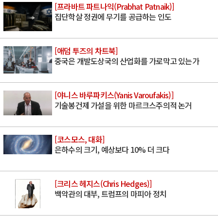
[프라바트 파트나익(Prabhat Patnaik)]
집단학살 정권에 무기를 공급하는 인도
[애덤 투즈의 차트북]
중국은 개발도상국의 산업화를 가로막고 있는가
[야니스 바루파키스(Yanis Varoufakis)]
기술봉건제 가설을 위한 마르크스주의적 논거
[코스모스, 대화]
은하수의 크기, 예상보다 10% 더 크다
[크리스 헤지스(Chris Hedges)]
백악관의 대부, 트럼프의 마피아 정치