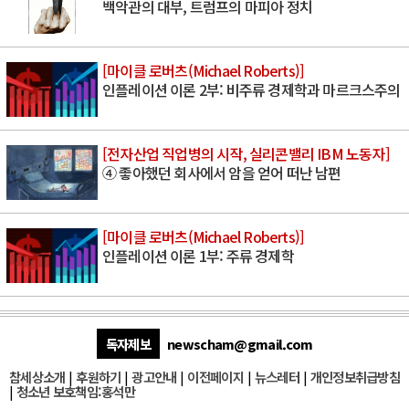
백악관의 대부, 트럼프의 마피아 정치
[마이클 로버츠(Michael Roberts)]
인플레이션 이론 2부: 비주류 경제학과 마르크스주의
[전자산업 직업병의 시작, 실리콘밸리 IBM 노동자]
④ 좋아했던 회사에서 암을 얻어 떠난 남편
[마이클 로버츠(Michael Roberts)]
인플레이션 이론 1부: 주류 경제학
독자제보
newscham@gmail.com
참세상소개
|
후원하기
|
광고안내
|
이전페이지
|
뉴스레터
|
개인정보취급방침
|
청소년 보호책임:홍석만