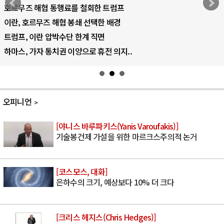
AI 국부펀드 구상 놓고 미국 진보진영 ..
AI 데이터센터 반대 투쟁은 새로운 글로..
AI의 숨은 환경 비용: 데이터센터 확산..
AI는 어떻게 미국 민주주의를 잠식하고 ..
오피니언
[야니스 바루파키스(Yanis Varoufakis)]
기술봉건제 가설을 위한 마르크스주의적 논거
[코스모스, 대화]
은하수의 크기, 예상보다 10% 더 크다
[크리스 헤지스(Chris Hedges)]