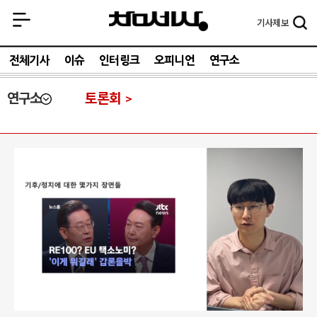
기사
제보
전체기사
이슈
인터링크
오피니언
연구소
연구소
토론회