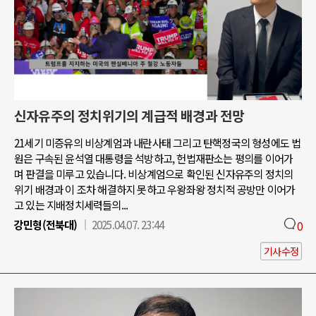
신자유주의 정치위기의 계급적 배경과 전망
21세기 미증유의 비상계엄과 내란사태 그리고 탄핵정국의 형성에도 법
원은 구속된 윤석열 대통령을 석방하고, 헌법재판소는 평의를 이어가
며 판결을 미루고 있습니다. 비상계엄으로 확인된 신자유주의 정치의
위기 배경과 이 조차 해결하지 못하고 우왕좌왕 정치적 공방만 이어가
고 있는 지배정치세력들의...
강민형(전북대)
2025.04.07. 23:44
0
기사수정