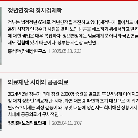
정년연장의 정치경제학
정부는 법정정년 65세로 정년연장을 추진하고 있다(새정부가 들어서도 마
은퇴 시점과 연금수급 시점을 맞춰 노인 빈곤을 해소하기 위해서라고 말하
아-우크라이나 전쟁
중동 위기
에 대한 셈법은 매우 복잡하다. 정년연장에는 임금체계뿐 아니라 국민연금
제도 결합해 있기 때문이다. 정부는 사실상 국민연...
우크라이나, 대리전의 역..
홍석만(참세상연구소
2025.05.13. 2:33
호르무즈 갈등 격화, 트럼프 정치·경제
드론 협력 직후, 러시아..
호르무즈 해협 통행료를 철회한 트
지원 2027년까지 공..
이란, 호르무즈 해협 봉쇄 선택한 배
크, 에스토니아, 네덜란..
트럼프, 이란 압박수단 한계 직면
의료재난 시대의 공공의료
모 공습 주고받아…민간 ..
하마스, 가자 통치권 이양으로 휴전 의
2024년 2월 정부가 의대 정원 2,000명 증원을 발표힌 후 1년 넘게 이어지
정 대치 상황인 ‘의료재난' 시대. 과연 대통령 파면과 조기 대선으로 이 위
될까요? 이제는 의정 갈등이 왜, 무엇 때문에 생긴지도 희미해진 상황에서
시대에 공공의료가 구체적인 ...
정형준(보건의료단체
2025.04.11. 1:07