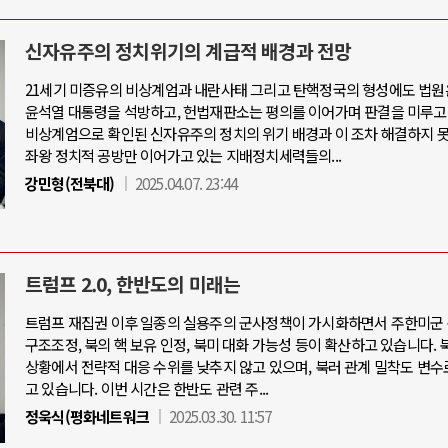
신자유주의 정치위기의 계급적 배경과 전망
21세기 미증유의 비상계엄과 내란사태 그리고 탄핵정국의 형성에도 법원
윤석열 대통령을 석방하고, 헌법재판소는 평의를 이어가며 판결을 미루고
비상계엄으로 확인된 신자유주의 정치의 위기 배경과 이 조차 해결하지 
좌왕 정치적 공방만 이어가고 있는 지배정치세력들의...
강민형(전북대)
2025.04.07. 23:44
트럼프 2.0, 한반도의 미래는
트럼프 재집권 이후 일종의 실용주의 군사정책이 가시화하면서 주한미군 
구조조정, 북의 핵 보유 인정, 북미 대화 가능성 등이 확산하고 있습니다. 
상황에서 전략적 대응 수위를 낮추지 않고 있으며, 북러 관계 밀착도 변수
고 있습니다. 이번 시간은 한반도 관련 주...
정욱식(평화네트워크
2025.03.30. 11:57