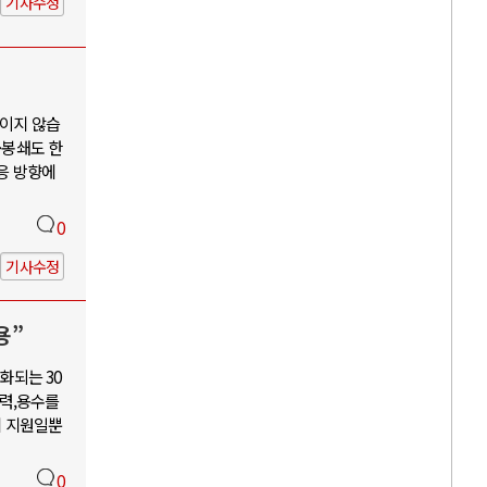
기사수정
보이지 않습
·봉쇄도 한
대응 방향에
0
기사수정
용”
화되는 30
력,용수를
혜 지원일뿐
0