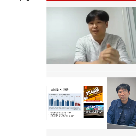
AI와 인간
러시
중국 AI, 저가 공세로 글로벌 토큰 시..
전쟁의 추상화: 
AI 국부펀드 구상 놓고 미국 진보진영 ..
EU·우크라이나 
AI 데이터센터 반대 투쟁은 새로운 글로..
나토, 우크라 군사
AI의 숨은 환경 비용: 데이터센터 확산..
우크라이나, 덴마
AI는 어떻게 미국 민주주의를 잠식하고 ..
러·우크라, 대규