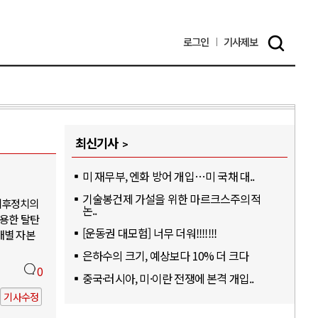
로그인
기사
제보
최신기사
미 재무부, 엔화 방어 개입…미 국채 대..
기술봉건제 가설을 위한 마르크스주의적
기후정치의
논..
활용한 탈탄
[운동권 대모험] 너무 더워!!!!!!!
개별 자본
은하수의 크기, 예상보다 10% 더 크다
0
중국·러시아, 미·이란 전쟁에 본격 개입..
기사수정