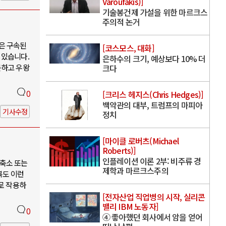
Varoufakis)]
기술봉건제 가설을 위한 마르크스
주의적 논거
은 구속된
[코스모스, 대화]
 있습니다.
은하수의 크기, 예상보다 10% 더
못하고 우왕
크다
0
[크리스 헤지스(Chris Hedges)]
백악관의 대부, 트럼프의 마피아
기사수정
정치
[마이클 로버츠(Michael
Roberts)]
인플레이션 이론 2부: 비주류 경
축소 또는
제학과 마르크스주의
북도 이런
로 작용하
[전자산업 직업병의 시작, 실리콘
밸리 IBM 노동자]
0
④ 좋아했던 회사에서 암을 얻어