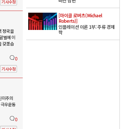
떠난 남편
기사수정
[마이클 로버츠(Michael
Roberts)]
인플레이션 이론 1부: 주류 경제
핵 정국을
학
 말벌에 이
을 갖겠습
0
기사수정
-친미주의
 극우운동
0