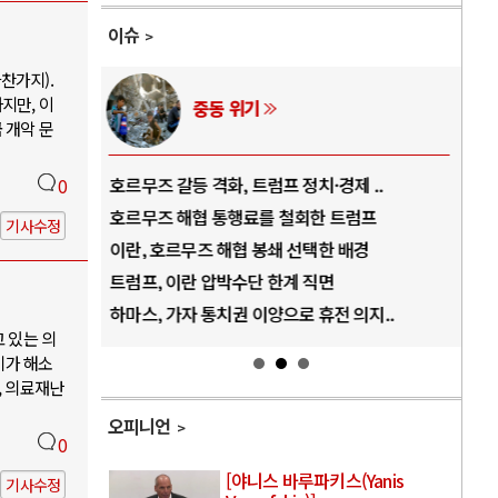
이슈
찬가지).
지만, 이
AI와 인간
 개악 문
 ..
중국 AI, 저가 공세로 글로벌 토큰 시..
전쟁
0
럼프
AI 국부펀드 구상 놓고 미국 진보진영 ..
EU
기사수정
경
AI 데이터센터 반대 투쟁은 새로운 글로..
나토
AI의 숨은 환경 비용: 데이터센터 확산..
우크
지..
AI는 어떻게 미국 민주주의를 잠식하고 ..
러·
고 있는 의
기가 해소
, 의료재난
오피니언
0
[야니스 바루파키스(Yanis
기사수정