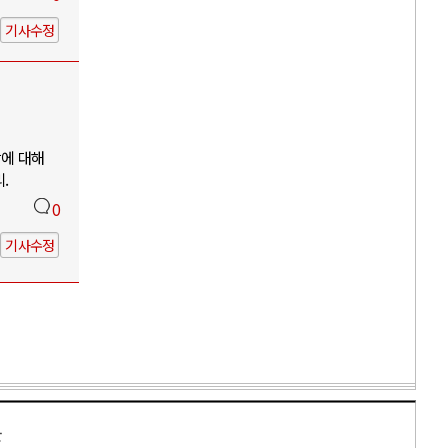
기사수정
망에 대해
.
0
기사수정
만