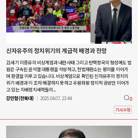
신자유주의 정치위기의 계급적 배경과 전망
21세기 미증유의 비상계엄과 내란사태 그리고 탄핵정국의 형성에도 법
원은 구속된 윤석열 대통령을 석방하고, 헌법재판소는 평의를 이어가
며 판결을 미루고 있습니다. 비상계엄으로 확인된 신자유주의 정치의
위기 배경과 이 조차 해결하지 못하고 우왕좌왕 정치적 공방만 이어가
고 있는 지배정치세력들의...
강민형(전북대)
2025.04.07. 23:44
0
기사수정