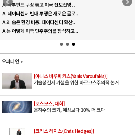
AI 국부펀드 구상 놓고 미국 진보진영 ..
AI 데이터센터 반대 투쟁은 새로운 글로..
AI의 숨은 환경 비용: 데이터센터 확산..
AI는 어떻게 미국 민주주의를 잠식하고 ..
오피니언
[야니스 바루파키스(Yanis Varoufakis)]
기술봉건제 가설을 위한 마르크스주의적 논거
[코스모스, 대화]
은하수의 크기, 예상보다 10% 더 크다
[크리스 헤지스(Chris Hedges)]