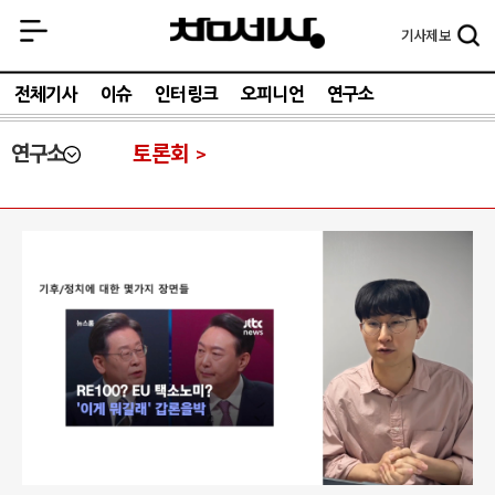
기사
제보
전체기사
이슈
인터링크
오피니언
연구소
연구소
토론회