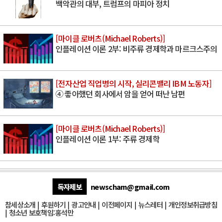
백악관의 대부, 트럼프의 마피아 정치
[마이클 로버츠(Michael Roberts)]
인플레이션 이론 2부: 비주류 경제학과 마르크스주의
[전자산업 직업병의 시작, 실리콘밸리 IBM 노동자]
④ 좋아했던 회사에서 암을 얻어 떠난 남편
[마이클 로버츠(Michael Roberts)]
인플레이션 이론 1부: 주류 경제학
독자제보
newscham@gmail.com
참세상소개
|
후원하기
|
광고안내
|
이전페이지
|
뉴스레터
|
개인정보취급방침
|
청소년 보호책임:홍석만