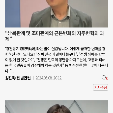
“남북관계 및 조미관계의 근본변화와 자주변혁의 과
제”
‘경천동지’(驚天動地)라는 말이 실감납니다. 이렇게 급격한 변화를 경
험하신 적이 있나요? “진짜 전쟁이 일어나는구나”, “전쟁 외에는 방법
이 없게 된 것인가?”, “전쟁은 민족의 공멸을 가져오는데, 고통과 피해
는 한국 민중들이 감수해야 하는 것인가” 등 어수선한 말이 많이 나옵니
다. “...
원진욱(전 범민련
2024.05.08. 20:12
0
기사수정