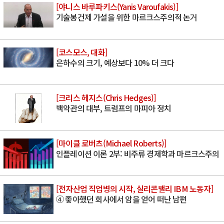
[야니스 바루파키스(Yanis Varoufakis)]
기술봉건제 가설을 위한 마르크스주의적 논거
[코스모스, 대화]
은하수의 크기, 예상보다 10% 더 크다
[크리스 헤지스(Chris Hedges)]
백악관의 대부, 트럼프의 마피아 정치
[마이클 로버츠(Michael Roberts)]
인플레이션 이론 2부: 비주류 경제학과 마르크스주의
[전자산업 직업병의 시작, 실리콘밸리 IBM 노동자]
④ 좋아했던 회사에서 암을 얻어 떠난 남편