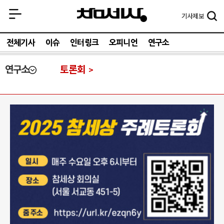
기사
제보
전체기사
이슈
인터링크
오피니언
연구소
연구소
토론회