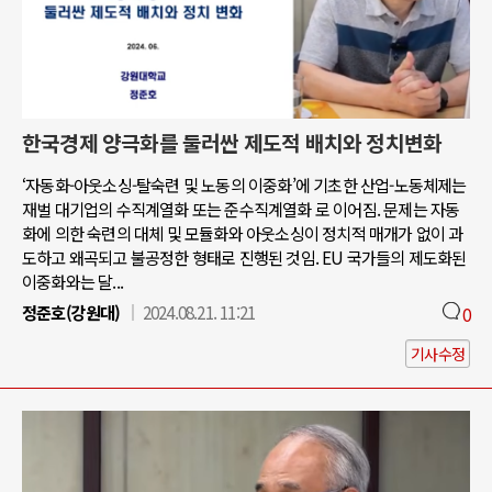
한국경제 양극화를 둘러싼 제도적 배치와 정치변화
‘자동화-아웃소싱-탈숙련 및 노동의 이중화’에 기초한 산업-노동체제는
재벌 대기업의 수직계열화 또는 준수직계열화 로 이어짐. 문제는 자동
화에 의한 숙련의 대체 및 모듈화와 아웃소싱이 정치적 매개가 없이 과
도하고 왜곡되고 불공정한 형태로 진행된 것임. EU 국가들의 제도화된
이중화와는 달...
정준호(강원대)
2024.08.21. 11:21
0
기사수정