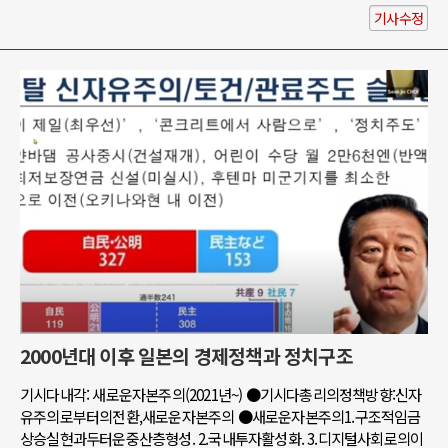
기사수정
2000년대 이후 일본의 경제정책과 정치구조
기시다내각: 새로운자본주의(2021년~) ●기시다총리의정책방향:신자
유주의로부터의전환,새로운자본주의 ●새로운자본주의1.구조적임금
상승실현과두터운중산층형성. 2.국내투자활성화. 3.디지털사회로의이