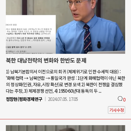
북한 대남전략의 변화와 한반도 문제
1) 남북기본합의서 이전으로의 회귀 (체제위기로 인한 수세적 대응) :
‘화해·협력 → 남북연합 → 통일국가 완성 : 1단계 화해협력이 아닌 북한
의 정상화(인권, 자유,시장 확산)로 변경 모색 2) 북한이 전쟁을 결심했
다는 주장, 3) 체제경쟁 선언, 4) 1950-60년대 동독의 두 ...
정창현(평화경제연구
2024.07.05. 17:05
0
기사수정