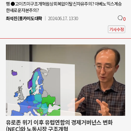
행 ●고이즈미구조개혁원상회복없이탈신자유주의? 아베노믹스계승
한새로운자본주의?
최석진(홋카이도대학
2024.06.17. 13:30
0
기사수정
유로존 위기 이후 유럽연합의 경제거버넌스 변화
(NEC)와 노동시장 구조개혁