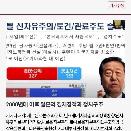
기사수정
2000년대 이후 일본의 경제정책과 정치구조
기시다내각: 새로운자본주의(2021년~) ●기시다총리의정책방향:신자
유주의로부터의전환,새로운자본주의 ●새로운자본주의1.구조적임금
상승실현과두터운중산층형성. 2.국내투자활성화. 3.디지털사회로의이