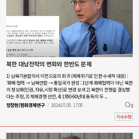
북한 대남전략의 변화와 한반도 문제
1) 남북기본합의서 이전으로의 회귀 (체제위기로 인한 수세적 대응) :
‘화해·협력 → 남북연합 → 통일국가 완성 : 1단계 화해협력이 아닌 북한
의 정상화(인권, 자유,시장 확산)로 변경 모색 2) 북한이 전쟁을 결심했
다는 주장, 3) 체제경쟁 선언, 4) 1950-60년대 동독의 두 ...
정창현(평화경제연구
2024.07.05. 17:05
0
기사수정