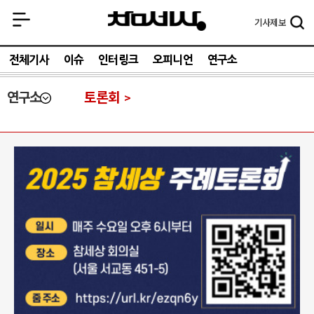
기사
제보
전체기사
이슈
인터링크
오피니언
연구소
연구소
토론회