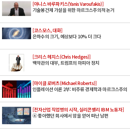
[야니스 바루파키스(Yanis Varoufakis)]
기술봉건제 가설을 위한 마르크스주의적 논거
[코스모스, 대화]
은하수의 크기, 예상보다 10% 더 크다
[크리스 헤지스(Chris Hedges)]
백악관의 대부, 트럼프의 마피아 정치
[마이클 로버츠(Michael Roberts)]
인플레이션 이론 2부: 비주류 경제학과 마르크스주의
[전자산업 직업병의 시작, 실리콘밸리 IBM 노동자]
④ 좋아했던 회사에서 암을 얻어 떠난 남편