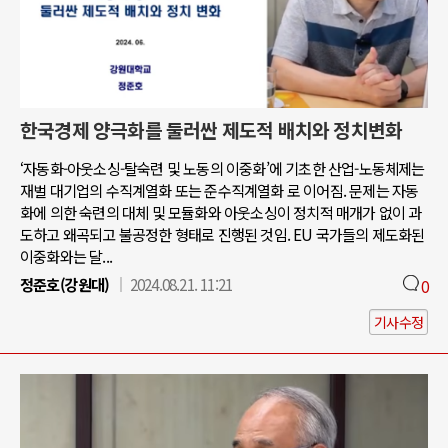
한국경제 양극화를 둘러싼 제도적 배치와 정치변화
‘자동화-아웃소싱-탈숙련 및 노동의 이중화’에 기초한 산업-노동체제는
재벌 대기업의 수직계열화 또는 준수직계열화 로 이어짐. 문제는 자동
화에 의한 숙련의 대체 및 모듈화와 아웃소싱이 정치적 매개가 없이 과
도하고 왜곡되고 불공정한 형태로 진행된 것임. EU 국가들의 제도화된
이중화와는 달...
정준호(강원대)
2024.08.21. 11:21
0
기사수정