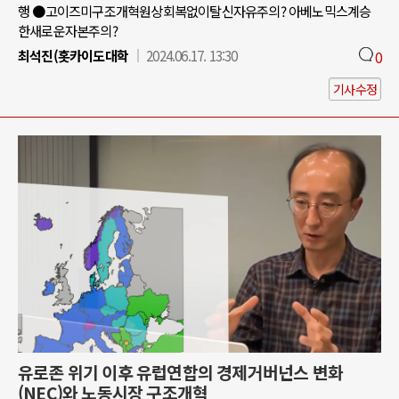
행 ●고이즈미구조개혁원상회복없이탈신자유주의? 아베노믹스계승
한새로운자본주의?
최석진(홋카이도대학
2024.06.17. 13:30
0
기사수정
유로존 위기 이후 유럽연합의 경제거버넌스 변화
(NEC)와 노동시장 구조개혁