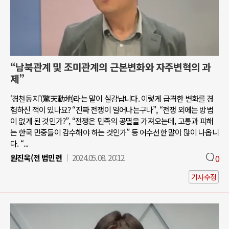
“남북관계 및 조미관계의 근본변화와 자주변혁의 과
제”
‘경천동지’(驚天動地)라는 말이 실감납니다. 이렇게 급격한 변화를 경
험하신 적이 있나요? “진짜 전쟁이 일어나는구나”, “전쟁 외에는 방법
이 없게 된 것인가?”, “전쟁은 민족의 공멸을 가져오는데, 고통과 피해
는 한국 민중들이 감수해야 하는 것인가” 등 어수선한 말이 많이 나옵니
다. “...
원진욱(전 범민련
2024.05.08. 20:12
0
기사수정