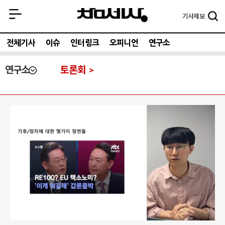
기사
제보
전체기사
이슈
인터링크
오피니언
연구소
연구소
토론회