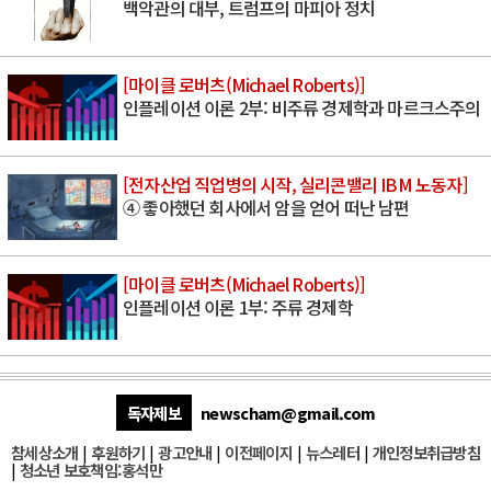
백악관의 대부, 트럼프의 마피아 정치
[마이클 로버츠(Michael Roberts)]
인플레이션 이론 2부: 비주류 경제학과 마르크스주의
[전자산업 직업병의 시작, 실리콘밸리 IBM 노동자]
④ 좋아했던 회사에서 암을 얻어 떠난 남편
[마이클 로버츠(Michael Roberts)]
인플레이션 이론 1부: 주류 경제학
독자제보
newscham@gmail.com
참세상소개
|
후원하기
|
광고안내
|
이전페이지
|
뉴스레터
|
개인정보취급방침
|
청소년 보호책임:홍석만