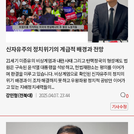
신자유주의 정치위기의 계급적 배경과 전망
21세기 미증유의 비상계엄과 내란사태 그리고 탄핵정국의 형성에도 법
원은 구속된 윤석열 대통령을 석방하고, 헌법재판소는 평의를 이어가
며 판결을 미루고 있습니다. 비상계엄으로 확인된 신자유주의 정치의
위기 배경과 이 조차 해결하지 못하고 우왕좌왕 정치적 공방만 이어가
고 있는 지배정치세력들의...
강민형(전북대)
2025.04.07. 23:44
0
기사수정