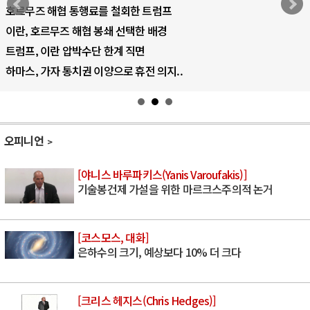
AI 국부펀드 구상 놓고 미국 진보진영 ..
AI 데이터센터 반대 투쟁은 새로운 글로..
AI의 숨은 환경 비용: 데이터센터 확산..
AI는 어떻게 미국 민주주의를 잠식하고 ..
오피니언
[야니스 바루파키스(Yanis Varoufakis)]
기술봉건제 가설을 위한 마르크스주의적 논거
[코스모스, 대화]
은하수의 크기, 예상보다 10% 더 크다
[크리스 헤지스(Chris Hedges)]