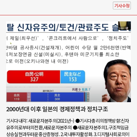
기사수정
2000년대 이후 일본의 경제정책과 정치구조
기시다내각: 새로운자본주의(2021년~) ●기시다총리의정책방향:신자
유주의로부터의전환,새로운자본주의 ●새로운자본주의1.구조적임금
상승실현과두터운중산층형성. 2.국내투자활성화. 3.디지털사회로의이