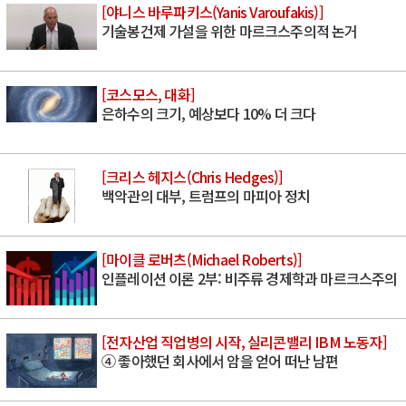
[야니스 바루파키스(Yanis Varoufakis)]
기술봉건제 가설을 위한 마르크스주의적 논거
[코스모스, 대화]
은하수의 크기, 예상보다 10% 더 크다
[크리스 헤지스(Chris Hedges)]
백악관의 대부, 트럼프의 마피아 정치
[마이클 로버츠(Michael Roberts)]
인플레이션 이론 2부: 비주류 경제학과 마르크스주의
[전자산업 직업병의 시작, 실리콘밸리 IBM 노동자]
④ 좋아했던 회사에서 암을 얻어 떠난 남편