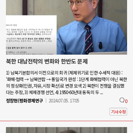
북한 대남전략의 변화와 한반도 문제
1) 남북기본합의서 이전으로의 회귀 (체제위기로 인한 수세적 대응) :
‘화해·협력 → 남북연합 → 통일국가 완성 : 1단계 화해협력이 아닌 북한
의 정상화(인권, 자유,시장 확산)로 변경 모색 2) 북한이 전쟁을 결심했
다는 주장, 3) 체제경쟁 선언, 4) 1950-60년대 동독의 두 ...
정창현(평화경제연구
2024.07.05. 17:05
0
기사수정