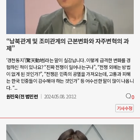
“남북관계 및 조미관계의 근본변화와 자주변혁의 과
제”
‘경천동지’(驚天動地)라는 말이 실감납니다. 이렇게 급격한 변화를 경
험하신 적이 있나요? “진짜 전쟁이 일어나는구나”, “전쟁 외에는 방법
이 없게 된 것인가?”, “전쟁은 민족의 공멸을 가져오는데, 고통과 피해
는 한국 민중들이 감수해야 하는 것인가” 등 어수선한 말이 많이 나옵니
다. “...
원진욱(전 범민련
2024.05.08. 20:12
0
기사수정