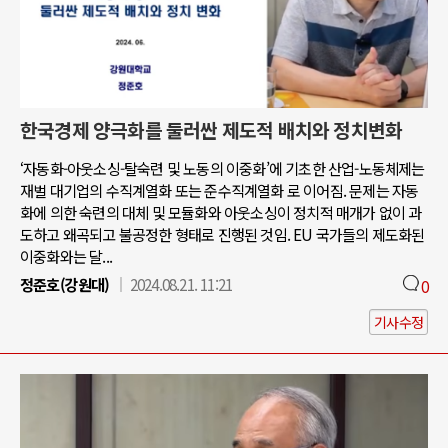
한국경제 양극화를 둘러싼 제도적 배치와 정치변화
‘자동화-아웃소싱-탈숙련 및 노동의 이중화’에 기초한 산업-노동체제는
재벌 대기업의 수직계열화 또는 준수직계열화 로 이어짐. 문제는 자동
화에 의한 숙련의 대체 및 모듈화와 아웃소싱이 정치적 매개가 없이 과
도하고 왜곡되고 불공정한 형태로 진행된 것임. EU 국가들의 제도화된
이중화와는 달...
정준호(강원대)
2024.08.21. 11:21
0
기사수정