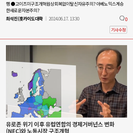
행 ●고이즈미구조개혁원상회복없이탈신자유주의? 아베노믹스계승
한새로운자본주의?
최석진(홋카이도대학
2024.06.17. 13:30
0
기사수정
유로존 위기 이후 유럽연합의 경제거버넌스 변화
(NEC)와 노동시장 구조개혁