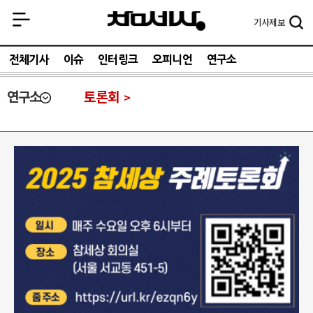
기사
제보
전체기사
이슈
인터링크
오피니언
연구소
연구소
토론회