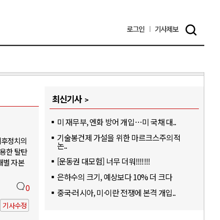
로그인
기사
제보
최신기사
미 재무부, 엔화 방어 개입…미 국채 대..
기술봉건제 가설을 위한 마르크스주의적
기후정치의
논..
활용한 탈탄
[운동권 대모험] 너무 더워!!!!!!!
개별 자본
은하수의 크기, 예상보다 10% 더 크다
0
중국·러시아, 미·이란 전쟁에 본격 개입..
기사수정