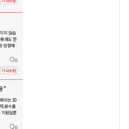
기사수정
보이지 않습
·봉쇄도 한
대응 방향에
0
기사수정
용”
화되는 30
력,용수를
혜 지원일뿐
0