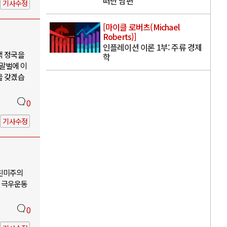
떠난 남편
기사수정
[마이클 로버츠(Michael
Roberts)]
인플레이션 이론 1부: 주류 경제
핵 정국을
학
 말벌에 이
을 갖겠습
0
기사수정
-친미주의
 극우운동
0