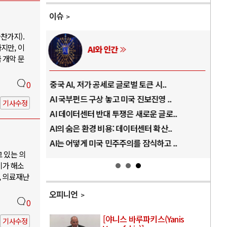
이슈
찬가지).
지만, 이
AI와 인간
 개악 문
..
중국 AI, 저가 공세로 글로벌 토큰 시..
전쟁
0
럼프
AI 국부펀드 구상 놓고 미국 진보진영 ..
EU
기사수정
경
AI 데이터센터 반대 투쟁은 새로운 글로..
나토
AI의 숨은 환경 비용: 데이터센터 확산..
우크
지..
AI는 어떻게 미국 민주주의를 잠식하고 ..
러·
고 있는 의
기가 해소
, 의료재난
오피니언
0
[야니스 바루파키스(Yanis
기사수정