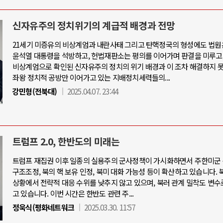
신자유주의 정치위기의 계급적 배경과 전망
21세기 미증유의 비상계엄과 내란사태 그리고 탄핵정국의 형성에도 법원
윤석열 대통령을 석방하고, 헌법재판소는 평의를 이어가며 판결을 미루고
비상계엄으로 확인된 신자유주의 정치의 위기 배경과 이 조차 해결하지 
좌왕 정치적 공방만 이어가고 있는 지배정치세력들의...
강민형(전북대)
2025.04.07. 23:44
트럼프 2.0, 한반도의 미래는
트럼프 재집권 이후 일종의 실용주의 군사정책이 가시화하면서 주한미군 
구조조정, 북의 핵 보유 인정, 북미 대화 가능성 등이 확산하고 있습니다. 
상황에서 전략적 대응 수위를 낮추지 않고 있으며, 북러 관계 밀착도 변수
고 있습니다. 이번 시간은 한반도 관련 주...
정욱식(평화네트워크
2025.03.30. 11:57