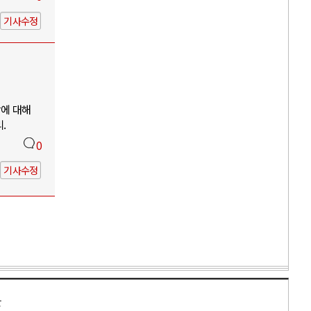
기사수정
망에 대해
.
0
기사수정
만