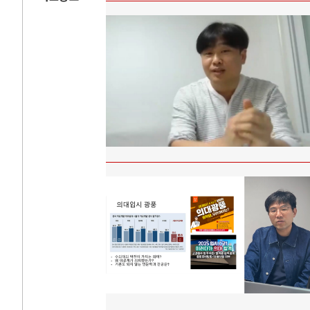
AI와 인간
러시
중국 AI, 저가 공세로 글로벌 토큰 시..
전쟁의 추상화: 
AI 국부펀드 구상 놓고 미국 진보진영 ..
EU·우크라이나 
AI 데이터센터 반대 투쟁은 새로운 글로..
나토, 우크라 군사
AI의 숨은 환경 비용: 데이터센터 확산..
우크라이나, 덴마
AI는 어떻게 미국 민주주의를 잠식하고 ..
러·우크라, 대규