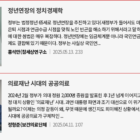
정년연장의 정치경제학
정부는 법정정년 65세로 정년연장을 추진하고 있다(새정부가 들어서도 마
은퇴 시점과 연금수급 시점을 맞춰 노인 빈곤을 해소하기 위해서라고 말하
아-우크라이나 전쟁
중동 위기
에 대한 셈법은 매우 복잡하다. 정년연장에는 임금체계뿐 아니라 국민연금
제도 결합해 있기 때문이다. 정부는 사실상 국민연...
우크라이나, 대리전의 역..
홍석만(참세상연구소
2025.05.13. 2:33
호르무즈 갈등 격화, 트럼프 정치·경제 
드론 협력 직후, 러시아..
호르무즈 해협 통행료를 철회한 트
지원 2027년까지 공..
이란, 호르무즈 해협 봉쇄 선택한 배
크, 에스토니아, 네덜란..
트럼프, 이란 압박수단 한계 직면
의료재난 시대의 공공의료
모 공습 주고받아…민간 ..
하마스, 가자 통치권 이양으로 휴전 의
2024년 2월 정부가 의대 정원 2,000명 증원을 발표힌 후 1년 넘게 이어지
정 대치 상황인 ‘의료재난' 시대. 과연 대통령 파면과 조기 대선으로 이 위
될까요? 이제는 의정 갈등이 왜, 무엇 때문에 생긴지도 희미해진 상황에서
시대에 공공의료가 구체적인 ...
정형준(보건의료단체
2025.04.11. 1:07