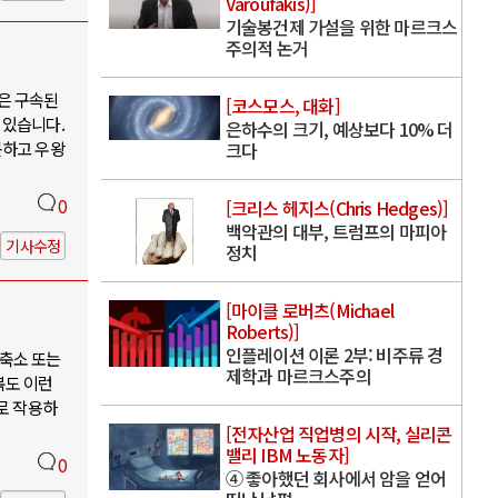
Varoufakis)]
기술봉건제 가설을 위한 마르크스
주의적 논거
은 구속된
[코스모스, 대화]
 있습니다.
은하수의 크기, 예상보다 10% 더
못하고 우왕
크다
0
[크리스 헤지스(Chris Hedges)]
백악관의 대부, 트럼프의 마피아
기사수정
정치
[마이클 로버츠(Michael
Roberts)]
인플레이션 이론 2부: 비주류 경
축소 또는
제학과 마르크스주의
북도 이런
로 작용하
[전자산업 직업병의 시작, 실리콘
밸리 IBM 노동자]
0
④ 좋아했던 회사에서 암을 얻어