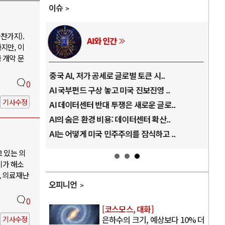
이슈
찬가지).
인간
러시아-우크라이나 전쟁
지만, 이
 개악 문
로 글로벌 토큰 시..
전쟁의 추상화: 우크라이나, 대리전의 역.
0
고 미국 진보진영 ..
EU·우크라이나 드론 협력 직후, 러시아.
기사수정
 투쟁은 새로운 글로..
나토, 우크라 군사지원 2027년까지 공..
: 데이터센터 확산..
우크라이나, 덴마크, 에스토니아, 네덜란
민주주의를 잠식하고 ..
러·우크라, 대규모 공습 주고받아…민간 .
고 있는 의
기가 해소
, 의료재난
오피니언
0
[코스모스, 대화]
은하수의 크기, 예상보다 10% 더
기사수정