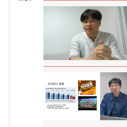
러시아-우크라이나 전쟁
 시..
전쟁의 추상화: 우크라이나, 대리전의 역..
진영 ..
EU·우크라이나 드론 협력 직후, 러시아..
 글로..
나토, 우크라 군사지원 2027년까지 공..
 확산..
우크라이나, 덴마크, 에스토니아, 네덜란..
하고 ..
러·우크라, 대규모 공습 주고받아…민간 ..