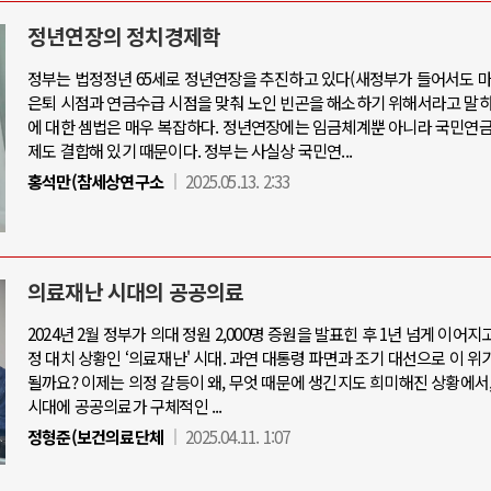
정년연장의 정치경제학
정부는 법정정년 65세로 정년연장을 추진하고 있다(새정부가 들어서도 마
중동 위기
AI와 
은퇴 시점과 연금수급 시점을 맞춰 노인 빈곤을 해소하기 위해서라고 말하
에 대한 셈법은 매우 복잡하다. 정년연장에는 임금체계뿐 아니라 국민연금
제도 결합해 있기 때문이다. 정부는 사실상 국민연...
호르무즈 갈등 격화, 트럼프 정치·경제 ..
중국 AI, 저가 공세
홍석만(참세상연구소
2025.05.13. 2:33
호르무즈 해협 통행료를 철회한 트럼프
AI 국부펀드 구상 놓
이란, 호르무즈 해협 봉쇄 선택한 배경
AI 데이터센터 반대
트럼프, 이란 압박수단 한계 직면
AI의 숨은 환경 비용
의료재난 시대의 공공의료
하마스, 가자 통치권 이양으로 휴전 의지..
AI는 어떻게 미국 
2024년 2월 정부가 의대 정원 2,000명 증원을 발표힌 후 1년 넘게 이어지
정 대치 상황인 ‘의료재난' 시대. 과연 대통령 파면과 조기 대선으로 이 위
될까요? 이제는 의정 갈등이 왜, 무엇 때문에 생긴지도 희미해진 상황에서
시대에 공공의료가 구체적인 ...
정형준(보건의료단체
2025.04.11. 1:07