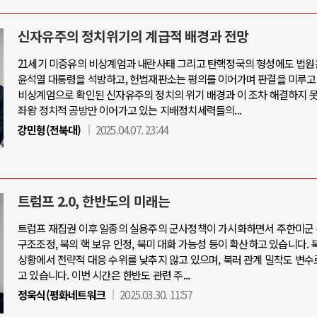
신자유주의 정치위기의 계급적 배경과 전망
21세기 미증유의 비상계엄과 내란사태 그리고 탄핵정국의 형성에도 법원
윤석열 대통령을 석방하고, 헌법재판소는 평의를 이어가며 판결을 미루고
비상계엄으로 확인된 신자유주의 정치의 위기 배경과 이 조차 해결하지 
좌왕 정치적 공방만 이어가고 있는 지배정치세력들의...
강민형(전북대)
2025.04.07. 23:44
트럼프 2.0, 한반도의 미래는
트럼프 재집권 이후 일종의 실용주의 군사정책이 가시화하면서 주한미군 
구조조정, 북의 핵 보유 인정, 북미 대화 가능성 등이 확산하고 있습니다. 
상황에서 전략적 대응 수위를 낮추지 않고 있으며, 북러 관계 밀착도 변수
고 있습니다. 이번 시간은 한반도 관련 주...
정욱식(평화네트워크
2025.03.30. 11:57