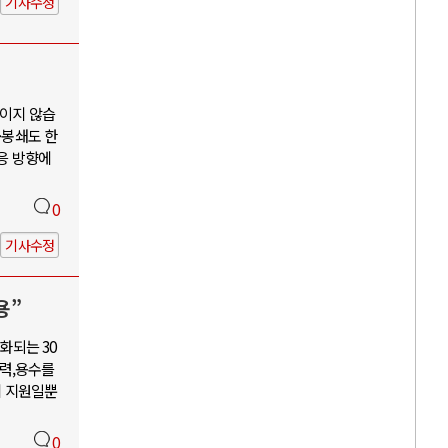
기사수정
보이지 않습
·봉쇄도 한
대응 방향에
0
기사수정
용”
화되는 30
력,용수를
혜 지원일뿐
0