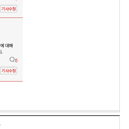
기사수정
망에 대해
.
0
기사수정
만