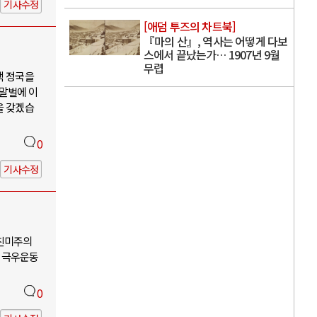
기사수정
[애덤 투즈의 차트북]
『마의 산』, 역사는 어떻게 다보
스에서 끝났는가… 1907년 9월
무렵
핵 정국을
 말벌에 이
을 갖겠습
0
기사수정
-친미주의
 극우운동
0