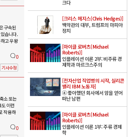
크다
[크리스 헤지스(Chris Hedges)]
백악관의 대부, 트럼프의 마피아
은 구속된
정치
 있습니다.
못하고 우왕
[마이클 로버츠(Michael
Roberts)]
0
인플레이션 이론 2부: 비주류 경
제학과 마르크스주의
기사수정
[전자산업 직업병의 시작, 실리콘
밸리 IBM 노동자]
④ 좋아했던 회사에서 암을 얻어
떠난 남편
축소 또는
북도 이런
로 작용하
[마이클 로버츠(Michael
Roberts)]
인플레이션 이론 1부: 주류 경제
0
학