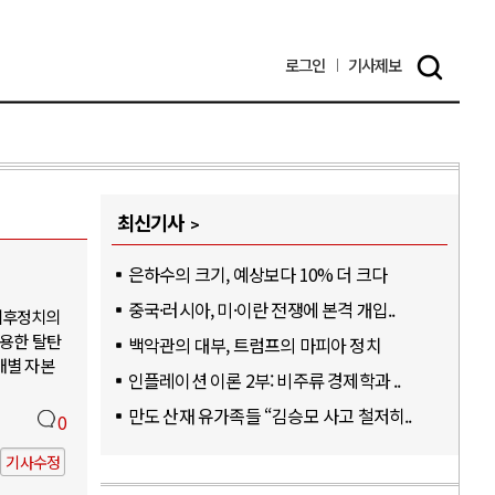
로그인
기사
제보
최신기사
은하수의 크기, 예상보다 10% 더 크다
중국·러시아, 미·이란 전쟁에 본격 개입..
기후정치의
활용한 탈탄
백악관의 대부, 트럼프의 마피아 정치
개별 자본
인플레이션 이론 2부: 비주류 경제학과 ..
만도 산재 유가족들 “김승모 사고 철저히..
0
기사수정