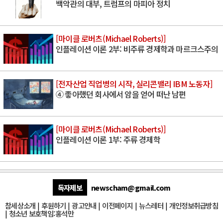
백악관의 대부, 트럼프의 마피아 정치
[마이클 로버츠(Michael Roberts)]
인플레이션 이론 2부: 비주류 경제학과 마르크스주의
[전자산업 직업병의 시작, 실리콘밸리 IBM 노동자]
④ 좋아했던 회사에서 암을 얻어 떠난 남편
[마이클 로버츠(Michael Roberts)]
인플레이션 이론 1부: 주류 경제학
독자제보
newscham@gmail.com
참세상소개
|
후원하기
|
광고안내
|
이전페이지
|
뉴스레터
|
개인정보취급방침
|
청소년 보호책임:홍석만