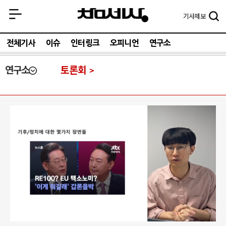
기사
제보
전체기사
이슈
인터링크
오피니언
연구소
연구소
토론회