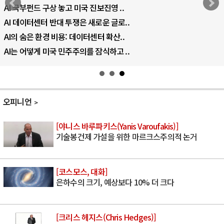
AI 국부펀드 구상 놓고 미국 진보진영 ..
AI 데이터센터 반대 투쟁은 새로운 글로..
AI의 숨은 환경 비용: 데이터센터 확산..
AI는 어떻게 미국 민주주의를 잠식하고 ..
오피니언
[야니스 바루파키스(Yanis Varoufakis)]
기술봉건제 가설을 위한 마르크스주의적 논거
[코스모스, 대화]
은하수의 크기, 예상보다 10% 더 크다
[크리스 헤지스(Chris Hedges)]