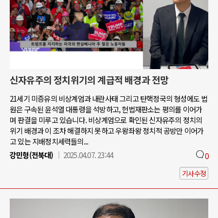
신자유주의 정치위기의 계급적 배경과 전망
21세기 미증유의 비상계엄과 내란사태 그리고 탄핵정국의 형성에도 법
원은 구속된 윤석열 대통령을 석방하고, 헌법재판소는 평의를 이어가
며 판결을 미루고 있습니다. 비상계엄으로 확인된 신자유주의 정치의
위기 배경과 이 조차 해결하지 못하고 우왕좌왕 정치적 공방만 이어가
고 있는 지배정치세력들의...
강민형(전북대)
2025.04.07. 23:44
0
기사수정