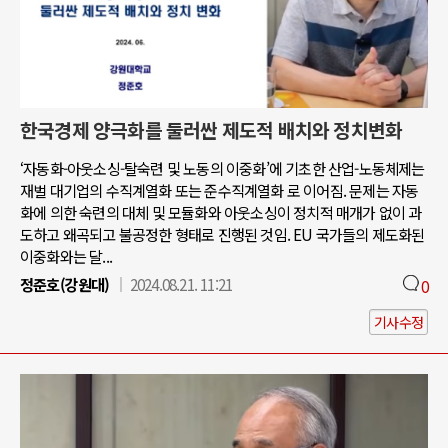
한국경제 양극화를 둘러싼 제도적 배치와 정치변화
‘자동화-아웃소싱-탈숙련 및 노동의 이중화’에 기초한 산업-노동체제는
재벌 대기업의 수직계열화 또는 준수직계열화 로 이어짐. 문제는 자동
화에 의한 숙련의 대체 및 모듈화와 아웃소싱이 정치적 매개가 없이 과
도하고 왜곡되고 불공정한 형태로 진행된 것임. EU 국가들의 제도화된
이중화와는 달...
정준호(강원대)
2024.08.21. 11:21
0
기사수정