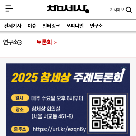
기사
제보
전체기사
이슈
인터링크
오피니언
연구소
연구소
토론회