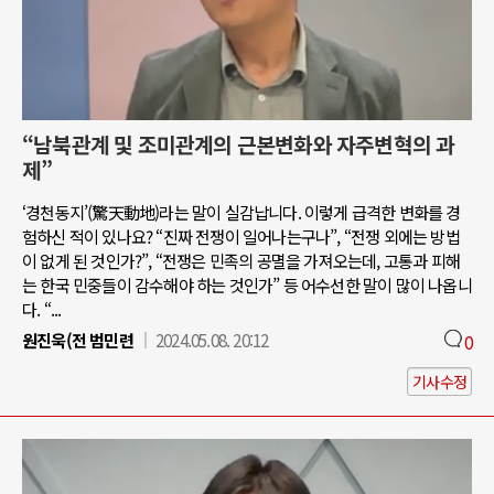
“남북관계 및 조미관계의 근본변화와 자주변혁의 과
제”
‘경천동지’(驚天動地)라는 말이 실감납니다. 이렇게 급격한 변화를 경
험하신 적이 있나요? “진짜 전쟁이 일어나는구나”, “전쟁 외에는 방법
이 없게 된 것인가?”, “전쟁은 민족의 공멸을 가져오는데, 고통과 피해
는 한국 민중들이 감수해야 하는 것인가” 등 어수선한 말이 많이 나옵니
다. “...
원진욱(전 범민련
2024.05.08. 20:12
0
기사수정