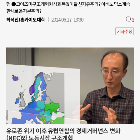
행 ●고이즈미구조개혁원상회복없이탈신자유주의? 아베노믹스계승
한새로운자본주의?
최석진(홋카이도대학
2024.06.17. 13:30
0
기사수정
유로존 위기 이후 유럽연합의 경제거버넌스 변화
(NEC)와 노동시장 구조개혁