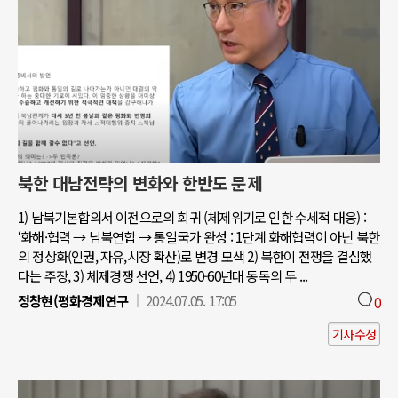
북한 대남전략의 변화와 한반도 문제
1) 남북기본합의서 이전으로의 회귀 (체제위기로 인한 수세적 대응) :
‘화해·협력 → 남북연합 → 통일국가 완성 : 1단계 화해협력이 아닌 북한
의 정상화(인권, 자유,시장 확산)로 변경 모색 2) 북한이 전쟁을 결심했
다는 주장, 3) 체제경쟁 선언, 4) 1950-60년대 동독의 두 ...
정창현(평화경제연구
2024.07.05. 17:05
0
기사수정