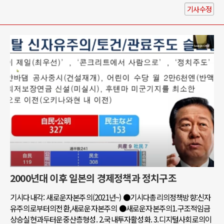
기사수정
2000년대 이후 일본의 경제정책과 정치구조
기시다내각: 새로운자본주의(2021년~) ●기시다총리의정책방향:신자
유주의로부터의전환,새로운자본주의 ●새로운자본주의1.구조적임금
상승실현과두터운중산층형성. 2.국내투자활성화. 3.디지털사회로의이