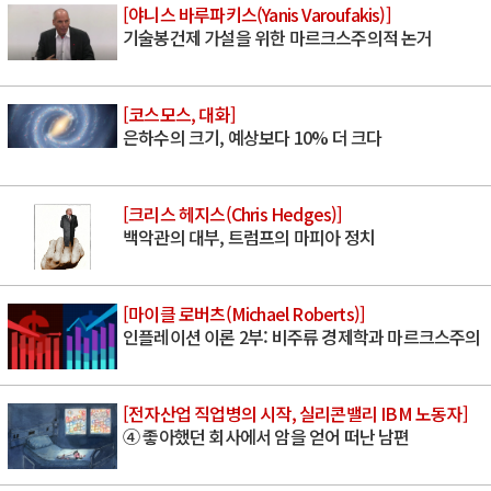
[야니스 바루파키스(Yanis Varoufakis)]
기술봉건제 가설을 위한 마르크스주의적 논거
[코스모스, 대화]
은하수의 크기, 예상보다 10% 더 크다
[크리스 헤지스(Chris Hedges)]
백악관의 대부, 트럼프의 마피아 정치
[마이클 로버츠(Michael Roberts)]
인플레이션 이론 2부: 비주류 경제학과 마르크스주의
[전자산업 직업병의 시작, 실리콘밸리 IBM 노동자]
④ 좋아했던 회사에서 암을 얻어 떠난 남편