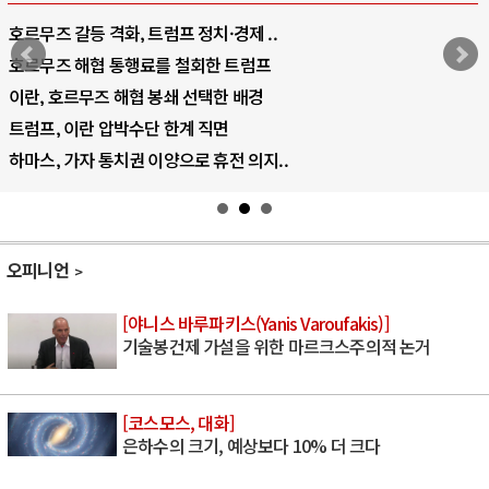
호르무즈 갈등 격화, 트럼프 정치·경제 ..
호르무즈 해협 통행료를 철회한 트럼프
이란, 호르무즈 해협 봉쇄 선택한 배경
트럼프, 이란 압박수단 한계 직면
하마스, 가자 통치권 이양으로 휴전 의지..
오피니언
[야니스 바루파키스(Yanis Varoufakis)]
기술봉건제 가설을 위한 마르크스주의적 논거
[코스모스, 대화]
은하수의 크기, 예상보다 10% 더 크다