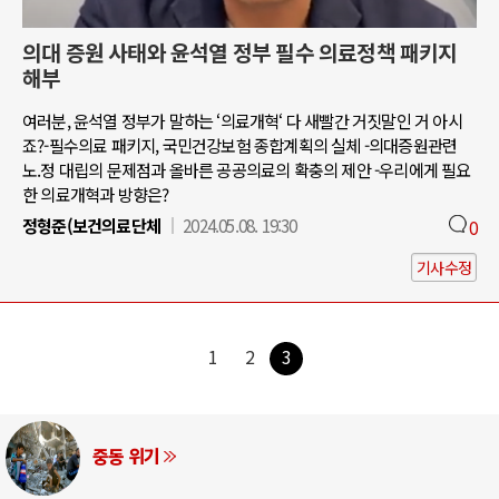
의대 증원 사태와 윤석열 정부 필수 의료정책 패키지
해부
여러분, 윤석열 정부가 말하는 ‘의료개혁‘ 다 새빨간 거짓말인 거 아시
죠?-필수의료 패키지, 국민건강보험 종합계획의 실체 -의대증원관련
노.정 대립의 문제점과 올바른 공공의료의 확충의 제안 -우리에게 필요
한 의료개혁과 방향은?
정형준(보건의료단체
2024.05.08. 19:30
0
기사수정
1
2
3
중동 위기