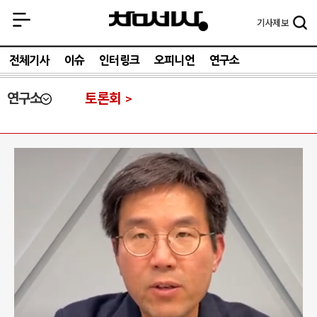
기사
제보
전체기사
이슈
인터링크
오피니언
연구소
연구소
토론회