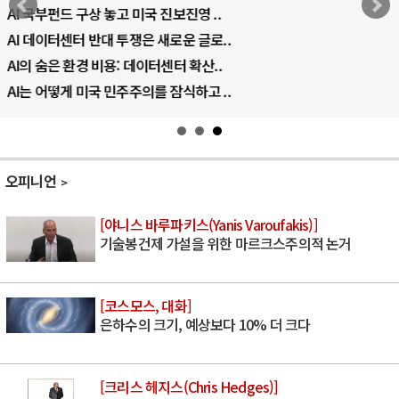
AI 국부펀드 구상 놓고 미국 진보진영 ..
AI 데이터센터 반대 투쟁은 새로운 글로..
AI의 숨은 환경 비용: 데이터센터 확산..
AI는 어떻게 미국 민주주의를 잠식하고 ..
오피니언
[야니스 바루파키스(Yanis Varoufakis)]
기술봉건제 가설을 위한 마르크스주의적 논거
[코스모스, 대화]
은하수의 크기, 예상보다 10% 더 크다
[크리스 헤지스(Chris Hedges)]