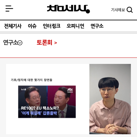
기사
제보
전체기사
이슈
인터링크
오피니언
연구소
연구소
토론회