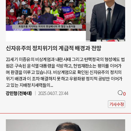
신자유주의 정치위기의 계급적 배경과 전망
21세기 미증유의 비상계엄과 내란사태 그리고 탄핵정국의 형성에도 법
원은 구속된 윤석열 대통령을 석방하고, 헌법재판소는 평의를 이어가
며 판결을 미루고 있습니다. 비상계엄으로 확인된 신자유주의 정치의
위기 배경과 이 조차 해결하지 못하고 우왕좌왕 정치적 공방만 이어가
고 있는 지배정치세력들의...
강민형(전북대)
2025.04.07. 23:44
0
기사수정