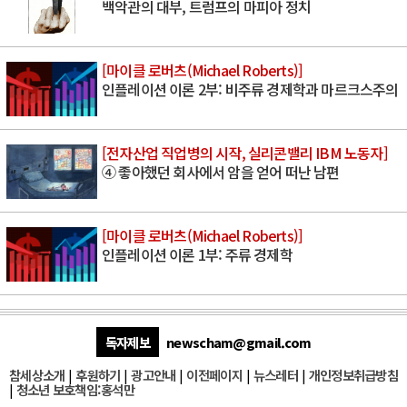
백악관의 대부, 트럼프의 마피아 정치
[마이클 로버츠(Michael Roberts)]
인플레이션 이론 2부: 비주류 경제학과 마르크스주의
[전자산업 직업병의 시작, 실리콘밸리 IBM 노동자]
④ 좋아했던 회사에서 암을 얻어 떠난 남편
[마이클 로버츠(Michael Roberts)]
인플레이션 이론 1부: 주류 경제학
독자제보
newscham@gmail.com
참세상소개
|
후원하기
|
광고안내
|
이전페이지
|
뉴스레터
|
개인정보취급방침
|
청소년 보호책임:홍석만