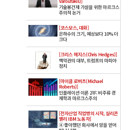
Varoufakis)]
기술봉건제 가설을 위한 마르크스
주의적 논거
[코스모스, 대화]
은하수의 크기, 예상보다 10% 더
크다
[크리스 헤지스(Chris Hedges)]
백악관의 대부, 트럼프의 마피아
정치
[마이클 로버츠(Michael
Roberts)]
인플레이션 이론 2부: 비주류 경
제학과 마르크스주의
[전자산업 직업병의 시작, 실리콘
밸리 IBM 노동자]
④ 좋아했던 회사에서 암을 얻어