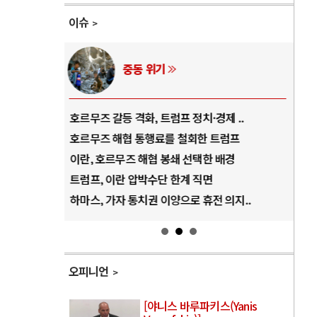
이슈
중동 위기
역..
호르무즈 갈등 격화, 트럼프 정치·경제 ..
중국
아..
호르무즈 해협 통행료를 철회한 트럼프
AI
..
이란, 호르무즈 해협 봉쇄 선택한 배경
AI
덜란..
트럼프, 이란 압박수단 한계 직면
AI
 ..
하마스, 가자 통치권 이양으로 휴전 의지..
AI
오피니언
[야니스 바루파키스(Yanis