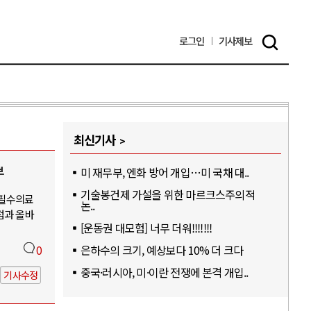
로그인
기사
제보
최신기사
부
미 재무부, 엔화 방어 개입…미 국채 대..
기술봉건제 가설을 위한 마르크스주의적
-필수의료
논..
점과 올바
[운동권 대모험] 너무 더워!!!!!!!
은하수의 크기, 예상보다 10% 더 크다
0
중국·러시아, 미·이란 전쟁에 본격 개입..
기사수정