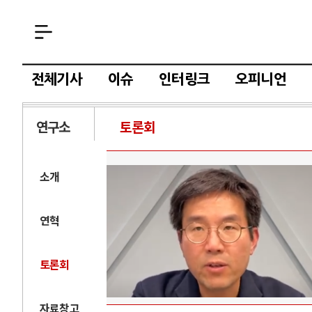
전체기사
이슈
인터링크
오피니언
연구소
토론회
소개
연혁
토론회
자료창고