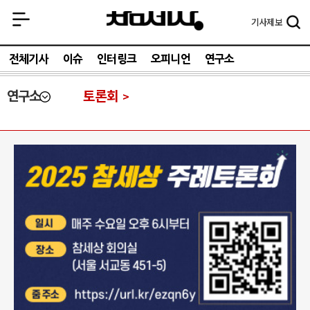
기사
제보
전체기사
이슈
인터링크
오피니언
연구소
연구소
토론회