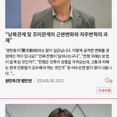
“남북관계 및 조미관계의 근본변화와 자주변혁의 과
제”
‘경천동지’(驚天動地)라는 말이 실감납니다. 이렇게 급격한 변화를 경
험하신 적이 있나요? “진짜 전쟁이 일어나는구나”, “전쟁 외에는 방법
이 없게 된 것인가?”, “전쟁은 민족의 공멸을 가져오는데, 고통과 피해
는 한국 민중들이 감수해야 하는 것인가” 등 어수선한 말이 많이 나옵니
다. “...
원진욱(전 범민련
2024.05.08. 20:12
0
기사수정