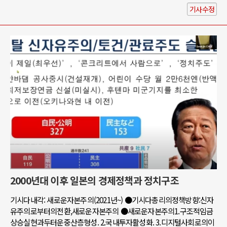
기사수정
2000년대 이후 일본의 경제정책과 정치구조
기시다내각: 새로운자본주의(2021년~) ●기시다총리의정책방향:신자
유주의로부터의전환,새로운자본주의 ●새로운자본주의1.구조적임금
상승실현과두터운중산층형성. 2.국내투자활성화. 3.디지털사회로의이