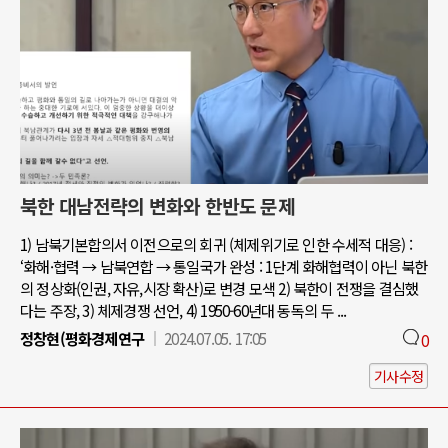
북한 대남전략의 변화와 한반도 문제
1) 남북기본합의서 이전으로의 회귀 (체제위기로 인한 수세적 대응) :
‘화해·협력 → 남북연합 → 통일국가 완성 : 1단계 화해협력이 아닌 북한
의 정상화(인권, 자유,시장 확산)로 변경 모색 2) 북한이 전쟁을 결심했
다는 주장, 3) 체제경쟁 선언, 4) 1950-60년대 동독의 두 ...
정창현(평화경제연구
2024.07.05. 17:05
0
기사수정