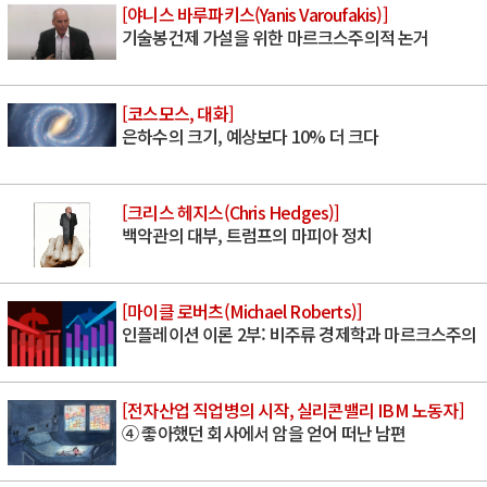
[야니스 바루파키스(Yanis Varoufakis)]
기술봉건제 가설을 위한 마르크스주의적 논거
[코스모스, 대화]
은하수의 크기, 예상보다 10% 더 크다
[크리스 헤지스(Chris Hedges)]
백악관의 대부, 트럼프의 마피아 정치
[마이클 로버츠(Michael Roberts)]
인플레이션 이론 2부: 비주류 경제학과 마르크스주의
[전자산업 직업병의 시작, 실리콘밸리 IBM 노동자]
④ 좋아했던 회사에서 암을 얻어 떠난 남편