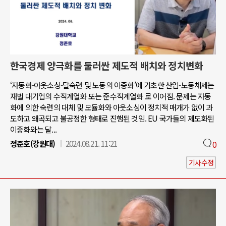
한국경제 양극화를 둘러싼 제도적 배치와 정치변화
‘자동화-아웃소싱-탈숙련 및 노동의 이중화’에 기초한 산업-노동체제는
재벌 대기업의 수직계열화 또는 준수직계열화 로 이어짐. 문제는 자동
화에 의한 숙련의 대체 및 모듈화와 아웃소싱이 정치적 매개가 없이 과
도하고 왜곡되고 불공정한 형태로 진행된 것임. EU 국가들의 제도화된
이중화와는 달...
정준호(강원대)
2024.08.21. 11:21
0
기사수정