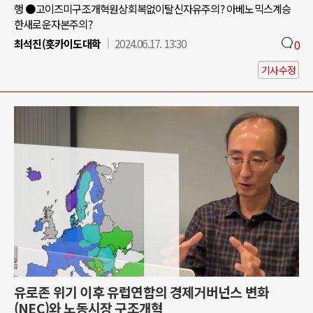
행 ●고이즈미구조개혁원상회복없이탈신자유주의? 아베노믹스계승
한새로운자본주의?
최석진(홋카이도대학
2024.06.17. 13:30
0
기사수정
유로존 위기 이후 유럽연합의 경제거버넌스 변화
(NEC)와 노동시장 구조개혁