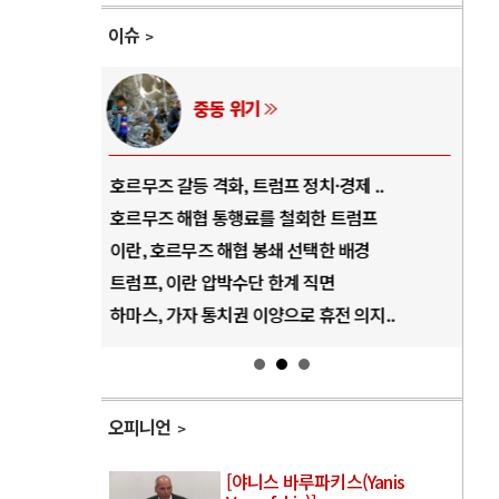
이슈
중동 위기
역..
호르무즈 갈등 격화, 트럼프 정치·경제 ..
중국
아..
호르무즈 해협 통행료를 철회한 트럼프
AI
..
이란, 호르무즈 해협 봉쇄 선택한 배경
AI
덜란..
트럼프, 이란 압박수단 한계 직면
AI
 ..
하마스, 가자 통치권 이양으로 휴전 의지..
AI
오피니언
[야니스 바루파키스(Yanis