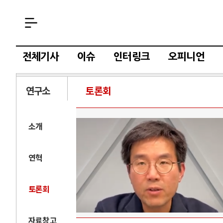
전체기사
이슈
인터링크
오피니언
연구소
토론회
소개
연혁
토론회
자료창고